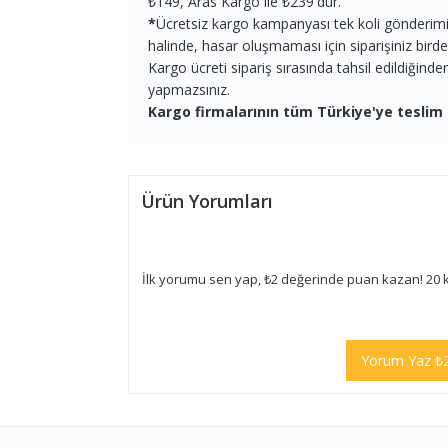
₺149, Aras Kargo ile ₺239'dur.
*
Ücretsiz kargo kampanyası tek koli gönderimi iç
halinde, hasar oluşmaması için siparişiniz birden 
Kargo ücreti sipariş sırasında tahsil edildiğind
yapmazsınız.
Kargo firmalarının tüm Türkiye'ye teslim 
Ürün Yorumları
İlk yorumu sen yap, ₺2 değerinde puan kazan! 20 
Yorum Yaz ₺