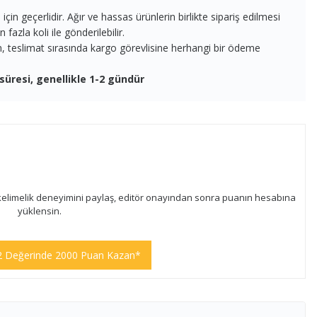
in geçerlidir. Ağır ve hassas ürünlerin birlikte sipariş edilmesi
fazla koli ile gönderilebilir.
en, teslimat sırasında kargo görevlisine herhangi bir ödeme
süresi, genellikle 1-2 gündür
kelimelik deneyimini paylaş, editör onayından sonra puanın hesabına
yüklensin.
2 Değerinde 2000 Puan Kazan*