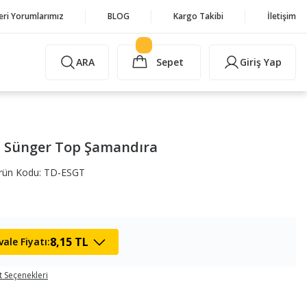
eri Yorumlarımız
BLOG
Kargo Takibi
İletişim
ARA
Sepet
Giriş Yap
a Sünger Top Şamandıra
rün Kodu: TD-ESGT
8,15 TL
ale Fiyatı:
t Seçenekleri