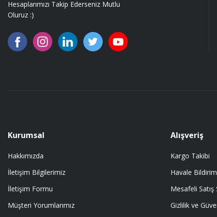
Hesaplarımızı Takip Ederseniz Mutlu
Fatih Gürsoy | 19/07/2026
Oluruz :)
91 mm çakımın kürdanı ile bire bir değiştirdim.
A... Ç... | 11/07/2026
91 mm çakıma tam oldu.
A... Ç... | 11/07/2026
ürüne gelince swiss knife tam oturdu ve kullandığımda da işlevini yerine
A... Ç... | 11/07/2026
Kurumsal
Alışveriş
Hakkımızda
Kargo Takibi
Memnumum
İletişim Bilgilerimiz
Havale Bildirim
K... N... | 09/07/2026
İletişim Formu
Mesafeli Satış
Gayet profesyonel bir ekip
Müşteri Yorumlarımız
Gizlilik ve Güve
Furkan Kaşıkyapan | 25/05/2026