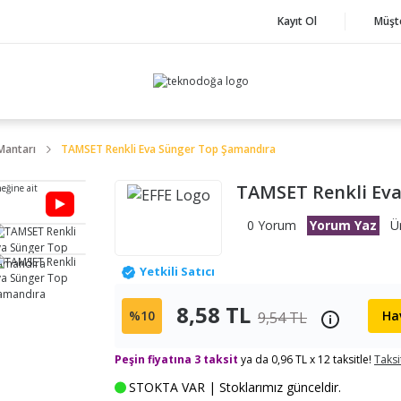
Kayıt Ol
Müşt
Mantarı
TAMSET Renkli Eva Sünger Top Şamandıra
TAMSET Renkli Ev
neğine ait
0 Yorum
Yorum Yaz
Ü
Yetkili Satıcı
8,58 TL
%10
Hav
9,54 TL
Peşin fiyatına 3 taksit
ya da 0,96 TL x 12 taksitle!
Taksi
STOKTA VAR | Stoklarımız günceldir.