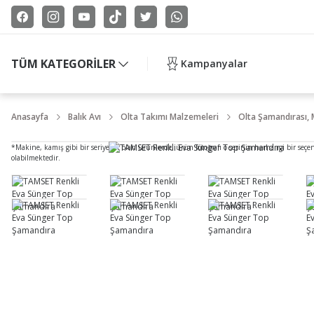
TÜM KATEGORİLER
Kampanyalar
Anasayfa
Balık Avı
Olta Takımı Malzemeleri
Olta Şamandırası, 
*Makine, kamış gibi bir seriye ait olan ürünlerde, ürün fotoğrafı o serinin herhangi bir seçe
olabilmektedir.