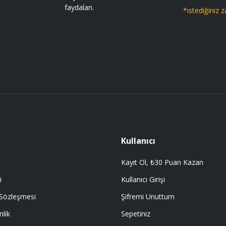
faydalan.
*istediğiniz z
Gönder
 getir.
Kullanıcı
Kayıt Ol, ₺30 Puan Kazan
i
Kullanıcı Girişi
 Sözleşmesi
Şifremi Unuttum
nlik
Sepetiniz