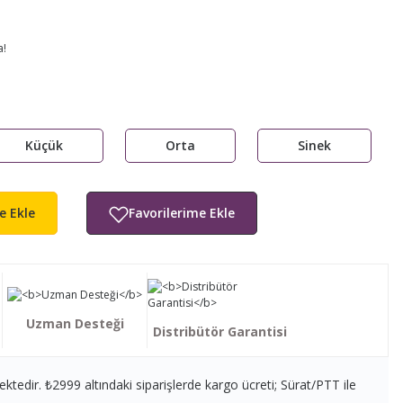
a!
Küçük
Orta
Sinek
e Ekle
Uzman Desteği
Distribütör Garantisi
ektedir. ₺2999 altındaki siparişlerde kargo ücreti; Sürat/PTT ile