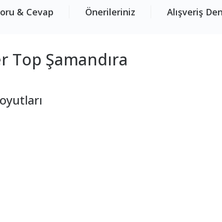
oru & Cevap
Önerileriniz
Alışveriş De
er Top Şamandıra
oyutları