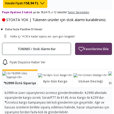
158,94 TL
Havale Fiyatı:
ları
tand
ürek Testere
Baitcasting Olta Makinesi
Çıkrık Tekne Kamışı
Balıkçı Çantası
Peşin fiyatına 3 taksit
ya da 18,64 TL x 12 taksitle!
Taksit Seçenekleri
en
iti
Makine Yağı
Göl Kamışı
Balık Malzemeleri Çantası
STOKTA YOK | Tükenen ürünler için stok alarmı kurabilirsiniz.
Daha Fazla Panther El Feneri
okası
ası
Kepçe Livar Pinter
Hafta içi 14:30'a kadar sipariş ver, aynı gün kargoda!
ari
eri
Mücadele Kemeri
TÜKENDİ / Stok Alarmı Kur
 / Yedek Parça
Balık Kovası
Fiyatı Düşünce Haber Ver
Aynı Gün Kargo
Uzman Desteği
*₺2999 Üstü Siparişe
Dis
₺2999 ve üzeri siparişleriniz ücretsiz gönderilmektedir. ₺2999 altındaki
siparişlerde kargo ücreti; Sürat/PTT ile ₺149, Aras Kargo ile ₺239'dur.
*
Ücretsiz kargo kampanyası tek koli gönderimi için geçerlidir. Ağır ve
hassas ürünlerin birlikte sipariş edilmesi halinde, hasar oluşmaması için
siparişiniz birden fazla koli ile gönderilebilir.