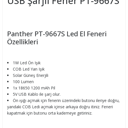
USB Şarjlı Fener PT-9667S
Panther PT-9667S Led El Feneri
Özellikleri
1W Led Ön Işık
COB Led Yan Işık
Solar Güneş Enerjili
100 Lumen
1x 18650 1200 mAh Pil
5V USB Kablo ile şarj olur.
Ön ışığı açmak için fenerin üzerindeki butonu ileriye doğru,
yandaki COB Ledi açmak içinse arkaya doğru itiniz. Feneri
kapatmak için butonu orta kademeye getiriniz.