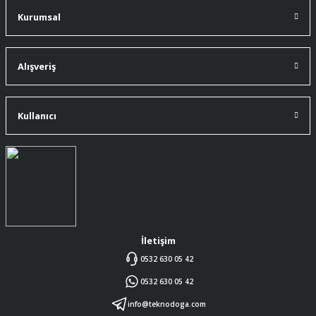
A... Ç... | 11/07/2026
Kurumsal
91 mm çakıma tam oldu.
A... Ç... | 11/07/2026
Alışveriş
ürüne gelince swiss knife tam oturdu ve
kullandığımda da işlevini yerine getir.
Kullanıcı
A... Ç... | 11/07/2026
Memnumum
K... N... | 09/07/2026
Gayet profesyonel bir ekip
Furkan Kaşıkyapan | 25/05/2026
İletişim
0532 630 05 42
GAYET GÜZEL VE ÖZENLİ
0532 630 05 42
PAKETLENMİŞTİ
Sedat Vural | 23/05/2026
info@teknodoga.com