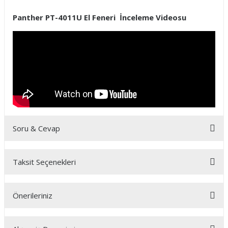
Panther PT-4011U El Feneri İnceleme Videosu
Soru & Cevap
Taksit Seçenekleri
Ürün hakkında henüz soru sorulmamış.
Önerileriniz
Soru Sor
Bu ürünün fiyat bilgisi, resim, ürün açıklamalarında ve diğer