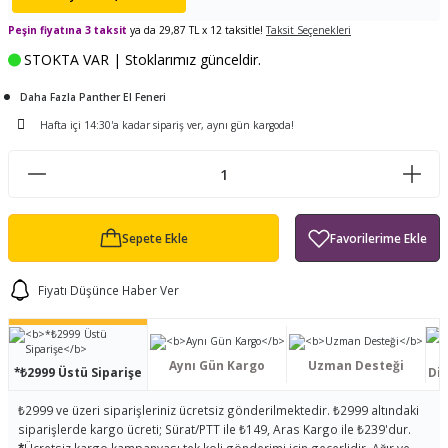
ları
tand
ürek Testere
Baitcasting Olta Makinesi
Çıkrık Tekne Kamışı
Balıkçı Çantası
Peşin fiyatına 3 taksit
ya da 29,87 TL x 12 taksitle!
Taksit Seçenekleri
STOKTA VAR | Stoklarımız günceldir.
en
iti
Makine Yağı
Göl Kamışı
Balık Malzemeleri Çantası
Daha Fazla Panther El Feneri
okası
ası
Kepçe Livar Pinter
Hafta içi 14:30'a kadar sipariş ver, aynı gün kargoda!
ari
eri
Mücadele Kemeri
 / Yedek Parça
Balık Kovası
Sepete Ekle
Fiyatı Düşünce Haber Ver
Aynı Gün Kargo
Uzman Desteği
*₺2999 Üstü Siparişe
Dis
₺2999 ve üzeri siparişleriniz ücretsiz gönderilmektedir. ₺2999 altındaki
siparişlerde kargo ücreti; Sürat/PTT ile ₺149, Aras Kargo ile ₺239'dur.