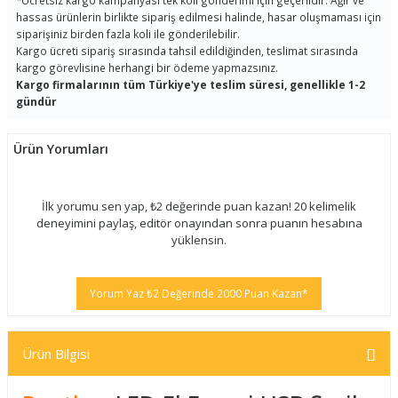
*
Ücretsiz kargo kampanyası tek koli gönderimi için geçerlidir. Ağır ve
hassas ürünlerin birlikte sipariş edilmesi halinde, hasar oluşmaması için
siparişiniz birden fazla koli ile gönderilebilir.
Kargo ücreti sipariş sırasında tahsil edildiğinden, teslimat sırasında
kargo görevlisine herhangi bir ödeme yapmazsınız.
Kargo firmalarının tüm Türkiye'ye teslim süresi, genellikle 1-2
gündür
Ürün Yorumları
İlk yorumu sen yap, ₺2 değerinde puan kazan! 20 kelimelik
deneyimini paylaş, editör onayından sonra puanın hesabına
yüklensin.
Yorum Yaz ₺2 Değerinde 2000 Puan Kazan*
Ürün Bilgisi