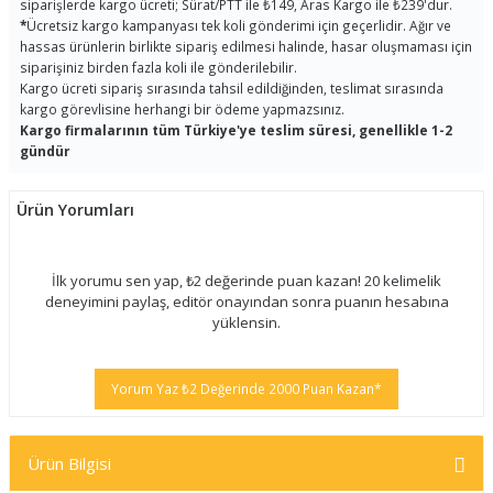
siparişlerde kargo ücreti; Sürat/PTT ile ₺149, Aras Kargo ile ₺239'dur.
*
Ücretsiz kargo kampanyası tek koli gönderimi için geçerlidir. Ağır ve
hassas ürünlerin birlikte sipariş edilmesi halinde, hasar oluşmaması için
siparişiniz birden fazla koli ile gönderilebilir.
Kargo ücreti sipariş sırasında tahsil edildiğinden, teslimat sırasında
kargo görevlisine herhangi bir ödeme yapmazsınız.
Kargo firmalarının tüm Türkiye'ye teslim süresi, genellikle 1-2
gündür
Ürün Yorumları
İlk yorumu sen yap, ₺2 değerinde puan kazan! 20 kelimelik
deneyimini paylaş, editör onayından sonra puanın hesabına
yüklensin.
Yorum Yaz ₺2 Değerinde 2000 Puan Kazan*
Ürün Bilgisi