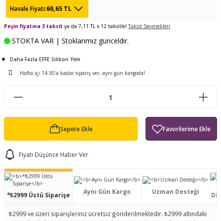
60,65 TL
Havale Fiyatı:
ları
tand
ürek Testere
Baitcasting Olta Makinesi
Çıkrık Tekne Kamışı
Balıkçı Çantası
Peşin fiyatına 3 taksit
ya da 7,11 TL x 12 taksitle!
Taksit Seçenekleri
en
iti
Makine Yağı
Göl Kamışı
Balık Malzemeleri Çantası
STOKTA VAR | Stoklarımız günceldir.
okası
ası
Daha Fazla EFFE Silikon Yem
Kepçe Livar Pinter
Hafta içi 14:30'a kadar sipariş ver, aynı gün kargoda!
ari
eri
Mücadele Kemeri
 / Yedek Parça
Balık Kovası
Sepete Ekle
Fiyatı Düşünce Haber Ver
Aynı Gün Kargo
Uzman Desteği
*₺2999 Üstü Siparişe
Dis
₺2999 ve üzeri siparişleriniz ücretsiz gönderilmektedir. ₺2999 altındaki