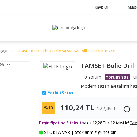
Kayıt Ol
Müşt
ıçağı
TAMSET Bolie Drill Needle Sazan Avı Boili Delici Set HG380
TAMSET Bolie Drill
neğine ait
0 Yorum
Yorum Yaz
Ü
Modern sazan avı takımı hazı
Yetkili Satıcı
110,24 TL
%10
122,49 TL
Peşin fiyatına 3 taksit
ya da 12,28 TL x 12 taksitle!
Taks
STOKTA VAR | Stoklarımız günceldir.