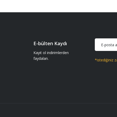
Ürün hakkında henüz soru sorulmamış.
iparişler geliyor gönül rahatlığıyla
Soru Sor
E-bülten Kaydı
iparişler geliyor gönül rahatlığıyla
Kayıt ol indirimlerden
faydalan.
*istediğiniz z
Gönder
 getir.