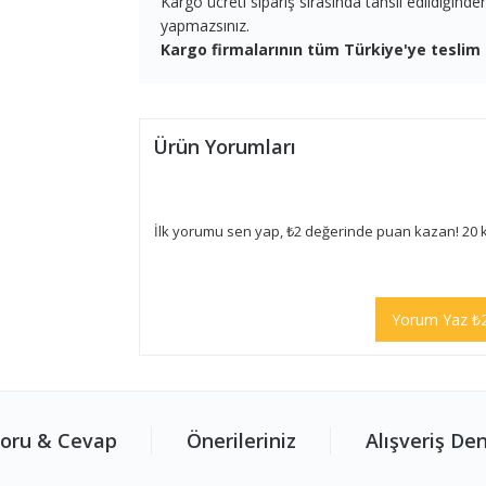
Kargo ücreti sipariş sırasında tahsil edildiğind
yapmazsınız.
Kargo firmalarının tüm Türkiye'ye teslim 
Ürün Yorumları
İlk yorumu sen yap, ₺2 değerinde puan kazan! 20 
Yorum Yaz ₺
oru & Cevap
Önerileriniz
Alışveriş De