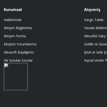
A... Ç... | 11/07/2026
Kurumsal
Alışveriş
Hakkımızda
Kargo Takibi
Memnumum
İletişim Bilgilerimiz
Havale Bildirim
K... N... | 09/07/2026
İletişim Formu
Mesafeli Satış
Gayet profesyonel bir ekip
Müşteri Yorumlarımız
Gizlilik ve Güve
Furkan Kaşıkyapan | 25/05/2026
İdeasoft Bayiliğimiz
İptal ve İade Şa
Sık Sorulan Sorular
Kişisel Veriler P
GAYET GÜZEL VE ÖZENLİ PAKETLENMİŞTİ
Sedat Vural | 23/05/2026
ALIŞ VERİŞİ HEP BİLİNEN SİTELERDEN YAPTIM MALUM SİTELERDE ÜSTÜN
SORMAYIN ŞANSIMA GÜVENİLİR DÜRÜST SATIŞ YAPAN BU MAGAZA ÇIKT
EDERİM
MURAT SANDALCI | 03/05/2026