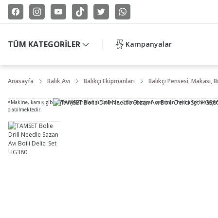
TÜM KATEGORİLER
Kampanyalar
Anasayfa
Balık Avı
Balıkçı Ekipmanları
Balıkçı Pensesi, Makası, B
*Makine, kamış gibi bir seriye ait olan ürünlerde, ürün fotoğrafı o serinin herhangi bir seçe
olabilmektedir.