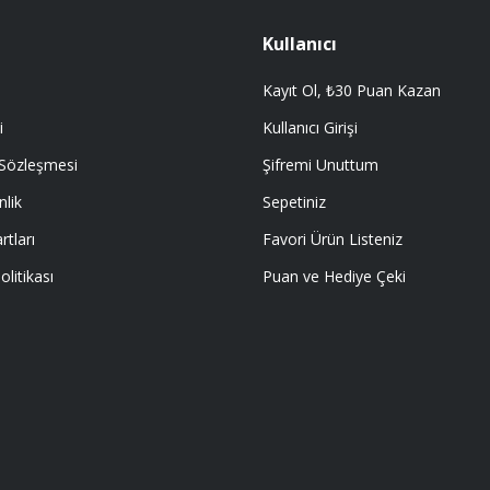
Kullanıcı
Kayıt Ol, ₺30 Puan Kazan
i
Kullanıcı Girişi
 Sözleşmesi
Şifremi Unuttum
nlik
Sepetiniz
rtları
Favori Ürün Listeniz
olitikası
Puan ve Hediye Çeki
E ÖYLE BİR KAR KOYUP SATIYORLARKİ
I EMEĞİ GECEN HERKESE TEŞEKKÜR