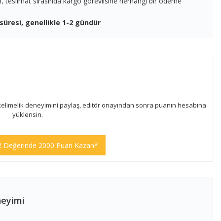
en, teslimat sırasında kargo görevlisine herhangi bir ödeme
süresi, genellikle 1-2 gündür
kelimelik deneyimini paylaş, editör onayından sonra puanın hesabına
yüklensin.
2 Değerinde 2000 Puan Kazan*
neyimi