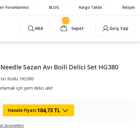
eri Yorumlarımız
BLOG
Kargo Takibi
İletişim
ARA
Sepet
Giriş Yap
 Needle Sazan Avı Boili Delici Set HG380
rün Kodu: HG380
rlamak için yem delici alet
104,73 TL
Havale Fiyatı:
it Seçenekleri