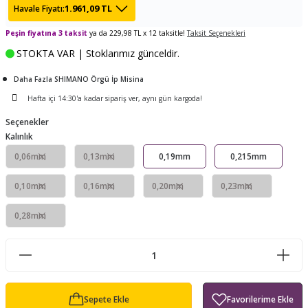
1.961,09 TL
Havale Fiyatı:
ları
tand
ürek Testere
Baitcasting Olta Makinesi
Çıkrık Tekne Kamışı
Balıkçı Çantası
Peşin fiyatına 3 taksit
ya da 229,98 TL x 12 taksitle!
Taksit Seçenekleri
en
iti
Makine Yağı
Göl Kamışı
Balık Malzemeleri Çantası
STOKTA VAR | Stoklarımız günceldir.
Daha Fazla SHIMANO Örgü İp Misina
okası
ası
Kepçe Livar Pinter
Hafta içi 14:30'a kadar sipariş ver, aynı gün kargoda!
ari
eri
Mücadele Kemeri
Seçenekler
Kalınlık
 / Yedek Parça
Balık Kovası
0,06mm
0,13mm
0,19mm
0,215mm
0,10mm
0,16mm
0,20mm
0,23mm
0,28mm
Sepete Ekle