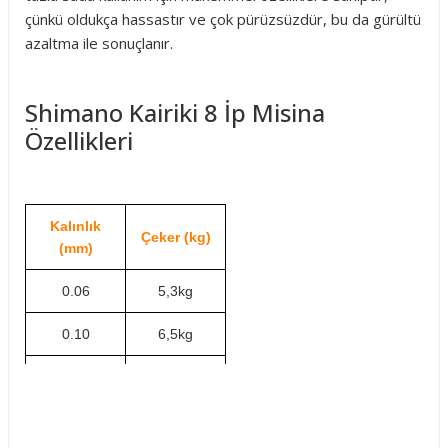
çünkü oldukça hassastır ve çok pürüzsüzdür, bu da gürültü
azaltma ile sonuçlanır.
Shimano Kairiki 8 İp Misina
Özellikleri
Kalınlık
Çeker (kg)
(mm)
0.06
5,3kg
0.10
6,5kg
0.13
8,2kg
0.16
10,3kg