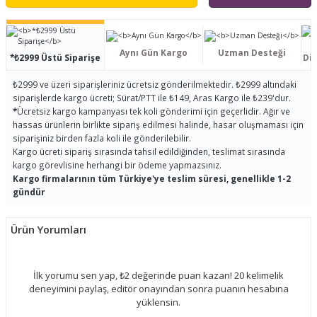
Aynı Gün Kargo
Uzman Desteği
*₺2999 Üstü Siparişe
Dis
₺2999 ve üzeri siparişleriniz ücretsiz gönderilmektedir. ₺2999 altındaki
siparişlerde kargo ücreti; Sürat/PTT ile ₺149, Aras Kargo ile ₺239'dur.
*
Ücretsiz kargo kampanyası tek koli gönderimi için geçerlidir. Ağır ve
hassas ürünlerin birlikte sipariş edilmesi halinde, hasar oluşmaması için
siparişiniz birden fazla koli ile gönderilebilir.
Kargo ücreti sipariş sırasında tahsil edildiğinden, teslimat sırasında
kargo görevlisine herhangi bir ödeme yapmazsınız.
Kargo firmalarının tüm Türkiye'ye teslim süresi, genellikle 1-2
gündür
Ürün Yorumları
İlk yorumu sen yap, ₺2 değerinde puan kazan! 20 kelimelik
deneyimini paylaş, editör onayından sonra puanın hesabına
yüklensin.