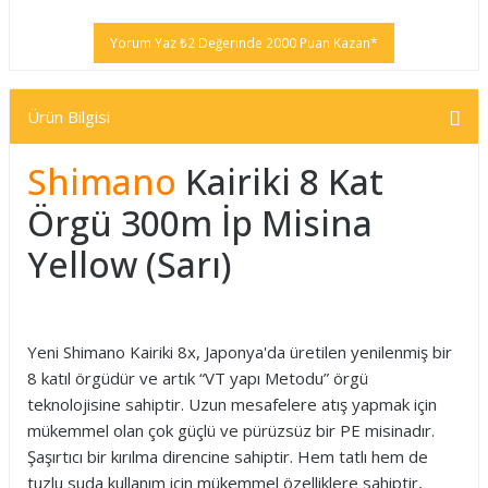
Yorum Yaz ₺2 Değerinde 2000 Puan Kazan*
Ürün Bilgisi
Shimano
Kairiki 8 Kat
Örgü 300m İp Misina
Yellow (Sarı)
Yeni Shimano Kairiki 8x, Japonya'da üretilen yenilenmiş bir
8 katıl örgüdür ve artık “VT yapı Metodu” örgü
teknolojisine sahiptir. Uzun mesafelere atış yapmak için
mükemmel olan çok güçlü ve pürüzsüz bir PE misinadır.
Şaşırtıcı bir kırılma direncine sahiptir. Hem tatlı hem de
tuzlu suda kullanım için mükemmel özelliklere sahiptir,