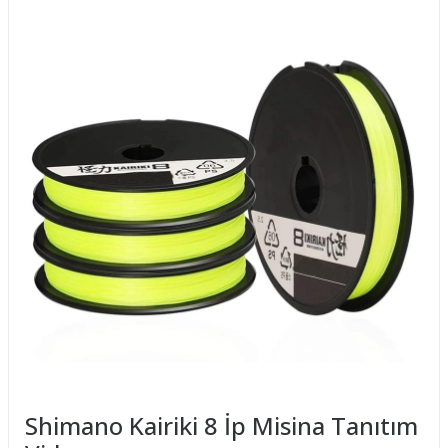
0.19
12kg
0.20
17.1kg
0.215
20.8kg
0.23
22,5kg
0.28
29,3kg
0.315
33,5kg
0.35
39,5kg
0.42
46,7kg
Shimano Kairiki 8 İp Misina Tanıtım