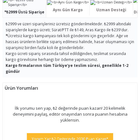
Aynı Gün Kargo
Uzman Desteği
*₺2999 Üstü Siparişe
Dis
₺2999 ve üzeri siparişleriniz ücretsiz gönderilmektedir. ₺2999 altındaki
siparişlerde kargo ücreti; Sürat/PTT ile ₺149, Aras Kargo ile ₺239'dur.
*
Ücretsiz kargo kampanyası tek koli gönderimi için geçerlidir. Ağır ve
hassas ürünlerin birlikte sipariş edilmesi halinde, hasar oluşmaması için
siparişiniz birden fazla koli ile gönderilebilir.
Kargo ücreti sipariş sırasında tahsil edildiğinden, teslimat sırasında
kargo görevlisine herhangi bir ödeme yapmazsınız.
Kargo firmalarının tüm Türkiye'ye teslim süresi, genellikle 1-2
gündür
Ürün Yorumları
İlk yorumu sen yap, ₺2 değerinde puan kazan! 20 kelimelik
deneyimini paylaş, editör onayından sonra puanın hesabına
yüklensin.
Yorum Yaz ₺2 Değerinde 2000 Puan Kazan*