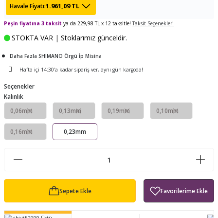
1.961,09 TL
Havale Fiyatı:
ları
tand
ürek Testere
Baitcasting Olta Makinesi
Çıkrık Tekne Kamışı
Balıkçı Çantası
Peşin fiyatına 3 taksit
ya da 229,98 TL x 12 taksitle!
Taksit Seçenekleri
en
iti
Makine Yağı
Göl Kamışı
Balık Malzemeleri Çantası
STOKTA VAR | Stoklarımız günceldir.
Daha Fazla SHIMANO Örgü İp Misina
okası
ası
Kepçe Livar Pinter
Hafta içi 14:30'a kadar sipariş ver, aynı gün kargoda!
ari
eri
Mücadele Kemeri
Seçenekler
Kalınlık
 / Yedek Parça
Balık Kovası
0,06mm
0,13mm
0,19mm
0,10mm
0,16mm
0,23mm
Sepete Ekle