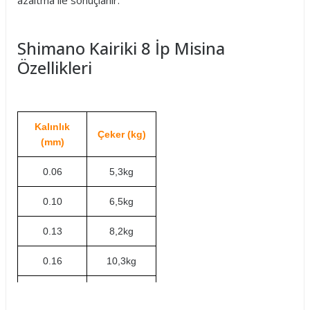
azaltma ile sonuçlanır.
Shimano Kairiki 8 İp Misina
Özellikleri
Kalınlık
Çeker (kg)
(mm)
0.06
5,3kg
0.10
6,5kg
0.13
8,2kg
0.16
10,3kg
0.19
12kg