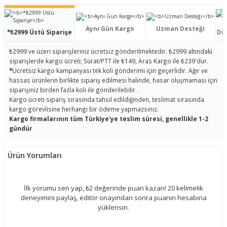
Aynı Gün Kargo
Uzman Desteği
*₺2999 Üstü Siparişe
Dis
₺2999 ve üzeri siparişleriniz ücretsiz gönderilmektedir. ₺2999 altındaki
siparişlerde kargo ücreti; Sürat/PTT ile ₺149, Aras Kargo ile ₺239'dur.
*
Ücretsiz kargo kampanyası tek koli gönderimi için geçerlidir. Ağır ve
hassas ürünlerin birlikte sipariş edilmesi halinde, hasar oluşmaması için
siparişiniz birden fazla koli ile gönderilebilir.
Kargo ücreti sipariş sırasında tahsil edildiğinden, teslimat sırasında
kargo görevlisine herhangi bir ödeme yapmazsınız.
Kargo firmalarının tüm Türkiye'ye teslim süresi, genellikle 1-2
gündür
Ürün Yorumları
İlk yorumu sen yap, ₺2 değerinde puan kazan! 20 kelimelik
deneyimini paylaş, editör onayından sonra puanın hesabına
yüklensin.