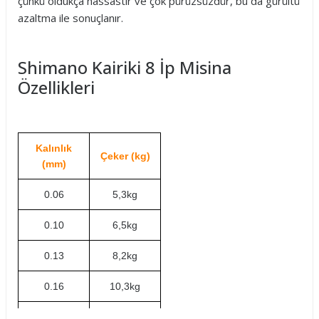
çünkü oldukça hassastır ve çok pürüzsüzdür, bu da gürültü
azaltma ile sonuçlanır.
Shimano Kairiki 8 İp Misina
Özellikleri
Kalınlık
Çeker (kg)
(mm)
0.06
5,3kg
0.10
6,5kg
0.13
8,2kg
0.16
10,3kg
0.19
12kg