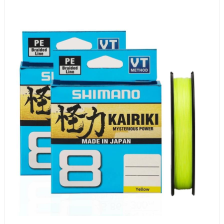
0.20
17.1kg
0.215
20.8kg
0.23
22,5kg
0.28
29,3kg
0.315
33,5kg
0.35
39,5kg
0.42
46,7kg