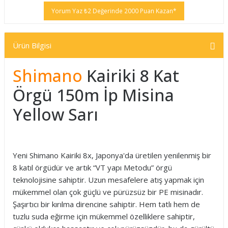
Yorum Yaz ₺2 Değerinde 2000 Puan Kazan*
Ürün Bilgisi
Shimano
Kairiki 8 Kat
Örgü 150m İp Misina
Yellow Sarı
Yeni Shimano Kairiki 8x, Japonya'da üretilen yenilenmiş bir
8 katıl örgüdür ve artık “VT yapı Metodu” örgü
teknolojisine sahiptir. Uzun mesafelere atış yapmak için
mükemmel olan çok güçlü ve pürüzsüz bir PE misinadır.
Şaşırtıcı bir kırılma direncine sahiptir. Hem tatlı hem de
tuzlu suda eğirme için mükemmel özelliklere sahiptir,