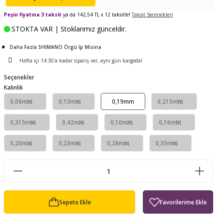
ları
tand
ürek Testere
Baitcasting Olta Makinesi
Çıkrık Tekne Kamışı
Balıkçı Çantası
Peşin fiyatına 3 taksit
ya da 142,54 TL x 12 taksitle!
Taksit Seçenekleri
STOKTA VAR | Stoklarımız günceldir.
en
iti
Makine Yağı
Göl Kamışı
Balık Malzemeleri Çantası
Daha Fazla SHIMANO Örgü İp Misina
okası
ası
Kepçe Livar Pinter
Hafta içi 14:30'a kadar sipariş ver, aynı gün kargoda!
Seçenekler
ari
eri
Mücadele Kemeri
Kalınlık
0,06mm
0,13mm
0,19mm
0,215mm
 / Yedek Parça
Balık Kovası
0,315mm
0,42mm
0,10mm
0,16mm
0,20mm
0,23mm
0,28mm
0,35mm
Sepete Ekle