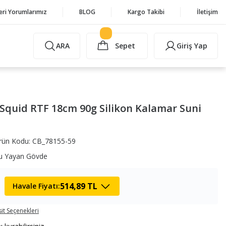
eri Yorumlarımız
BLOG
Kargo Takibi
İletişim
ARA
Sepet
Giriş Yap
Squid RTF 18cm 90g Silikon Kalamar Suni
rün Kodu: CB_78155-59
u Yayan Gövde
514,89 TL
Havale Fiyatı:
it Seçenekleri