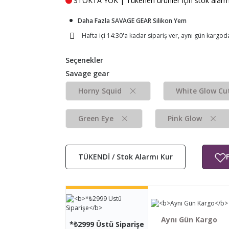
STOKTA YOK | Tükenen ürünler için stok alarmı k
Daha Fazla SAVAGE GEAR Silikon Yem
Hafta içi 14:30'a kadar sipariş ver, aynı gün kargod
Seçenekler
Savage gear
Horny Squid
White Glow Cut
Green Eye
Pink Glow
TÜKENDİ / Stok Alarmı Kur
Aynı Gün Kargo
*₺2999 Üstü Siparişe