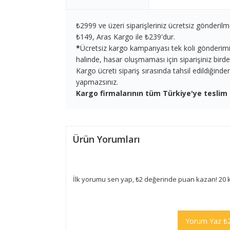
₺2999 ve üzeri siparişleriniz ücretsiz gönderilm
₺149, Aras Kargo ile ₺239'dur.
*
Ücretsiz kargo kampanyası tek koli gönderimi iç
halinde, hasar oluşmaması için siparişiniz birden 
Kargo ücreti sipariş sırasında tahsil edildiğind
yapmazsınız.
Kargo firmalarının tüm Türkiye'ye teslim 
Ürün Yorumları
İlk yorumu sen yap, ₺2 değerinde puan kazan! 20 
Yorum Yaz ₺