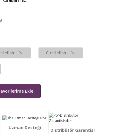
urabilirsiniz.
a!
tlefish
Cuttlefish
Uzman Desteği
Distribütör Garantisi