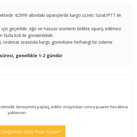
ektedir. ₺2999 altındaki siparişlerde kargo ücreti; Sürat/PTT ile
in geçerlidir. Ağır ve hassas ürünlerin birlikte sipariş edilmesi
fazla koli ile gönderilebilir.
en, teslimat sırasında kargo görevlisine herhangi bir ödeme
süresi, genellikle 1-2 gündür
kelimelik deneyimini paylaş, editör onayından sonra puanın hesabına
yüklensin.
2 Değerinde 2000 Puan Kazan*