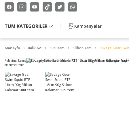
TÜM KATEGORİLER
Kampanyalar
Anasayfa
Balık Avı
Suni Yem
Silikon Yem
Savage Gear Swim
*Makine, kamış gibi bir seriye ait olan ürünlerde, ürün fotoğrafı o serinin herhangi bir seçe
olabilmektedir.