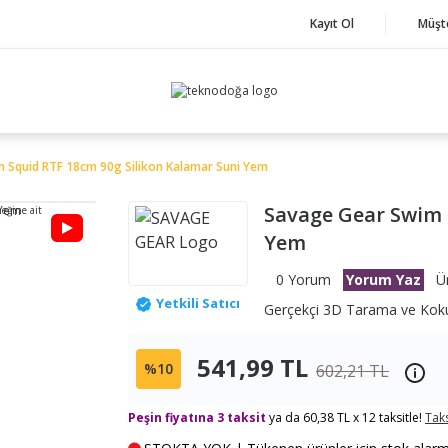
Kayıt Ol
Müşt
 Squid RTF 18cm 90g Silikon Kalamar Suni Yem
Savage Gear Swim 
neğine ait
Yem
0 Yorum
Yorum Yaz
Ü
Yetkili Satıcı
Gerçekçi 3D Tarama ve Kok
541,99 TL
%10
602,21 TL
Peşin fiyatına 3 taksit
ya da 60,38 TL x 12 taksitle!
Taks