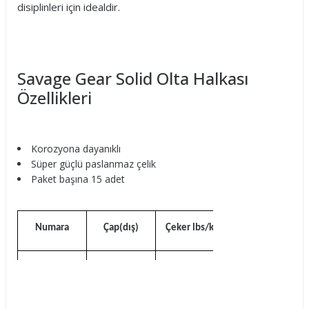
disiplinleri için idealdir.
Savage Gear Solid Olta Halkası
Özellikleri
Korozyona dayanıklı
Süper güçlü paslanmaz çelik
Paket başına 15 adet
Numara
Çap(dış)
Çeker lbs/kg
L
6.4mm
350lbs/160kg
M
5.5mm
300lbs/140kg