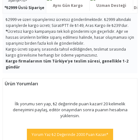
Aynı Gün Kargo
Uzman Desteği
*₺2999 Üstü Siparişe
Dis
₺2999 ve üzeri siparişleriniz ücretsiz gönderilmektedir. ₺2999 altındaki
siparişlerde kargo ücreti; Sürat/PTT ile ₺149, Aras Kargo ile ₺239'dur.
*
Ücretsiz kargo kampanyası tek koli gönderimi için geçerlidir. Ağır ve
hassas ürünlerin birlikte sipariş edilmesi halinde, hasar oluşmaması için
siparişiniz birden fazla koli ile gönderilebilir.
Kargo ücreti sipariş sırasında tahsil edildiğinden, teslimat sırasında
kargo görevlisine herhangi bir ödeme yapmazsınız.
Kargo firmalarının tüm Türkiye'ye teslim süresi, genellikle 1-2
gündür
Ürün Yorumları
İlk yorumu sen yap, ₺2 değerinde puan kazan! 20 kelimelik
deneyimini paylaş, editör onayından sonra puanın hesabına
yüklensin.
Yorum Yaz ₺2 Değerinde 2000 Puan Kazan*