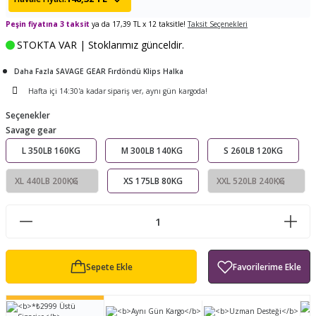
ları
tand
ürek Testere
Baitcasting Olta Makinesi
Çıkrık Tekne Kamışı
Balıkçı Çantası
Peşin fiyatına 3 taksit
ya da 17,39 TL x 12 taksitle!
Taksit Seçenekleri
STOKTA VAR | Stoklarımız günceldir.
en
iti
Makine Yağı
Göl Kamışı
Balık Malzemeleri Çantası
Daha Fazla SAVAGE GEAR Fırdöndü Klips Halka
okası
ası
Kepçe Livar Pinter
Hafta içi 14:30'a kadar sipariş ver, aynı gün kargoda!
Seçenekler
ari
eri
Mücadele Kemeri
Savage gear
L 350LB 160KG
M 300LB 140KG
S 260LB 120KG
 / Yedek Parça
Balık Kovası
XL 440LB 200KG
XS 175LB 80KG
XXL 520LB 240KG
Sepete Ekle