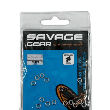
S
5mm
250lbs/120kg
XS
4.4mm
175lbs/80kg