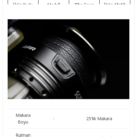
Ürün Kodu
Modeli
Bilye Sayısı
Ürün Ağırlığı
74747
SG4C 2500 FD
10+1BB
215g
Makara
:
25'lik Makara
Boyu
Rulman