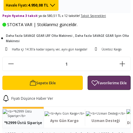
4.950,08 TL
Havale Fiyatı:
ları
tand
ürek Testere
Baitcasting Olta Makinesi
Çıkrık Tekne Kamışı
Balıkçı Çantası
Peşin fiyatına 3 taksit
ya da 580,51 TL x 12 taksitle!
Taksit Seçenekleri
en
iti
Makine Yağı
Göl Kamışı
Balık Malzemeleri Çantası
STOKTA VAR | Stoklarımız günceldir.
,
okası
ası
Daha Fazla SAVAGE GEAR LRF Olta Makinesi
Kepçe Livar Pinter
Daha Fazla SAVAGE GEAR Spin Olta
Makinesi
Hafta içi 14:30'a kadar sipariş ver, aynı gün kargoda!
Ücretsiz Kargo
ari
eri
Mücadele Kemeri
 / Yedek Parça
Balık Kovası
Sepete Ekle
Fiyatı Düşünce Haber Ver
Aynı Gün Kargo
Uzman Desteği
*₺2999 Üstü Siparişe
Dis