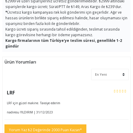
₺2999 ve üzeri siparişleriniz ücretsiz gönderilmektedir. ₺2999 altındaki
siparişlerde kargo ücreti; Sürat/PTT ile ₺149, Aras Kargo ile ₺239'dur.
*
Ücretsiz kargo kampanyası tek koli gönderimi için geçerlidir. Ağır ve
hassas ürünlerin birlikte sipariş edilmesi halinde, hasar oluşmaması için
siparişiniz birden fazla koli ile gönderilebilir.
Kargo ücreti sipariş sırasında tahsil edildiğinden, teslimat sırasında
kargo görevlisine herhangi bir ödeme yapmazsınız.
Kargo firmalarının tüm Türkiye'ye teslim süresi, genellikle 1-2
gündür
Ürün Yorumları
LRF
LRF için güzel makine. Tavsiye ederim
nadiresu YILDIRIM | 31/12/2023
Yorum Yaz ₺2 Değerinde 2000 Puan Kazan*