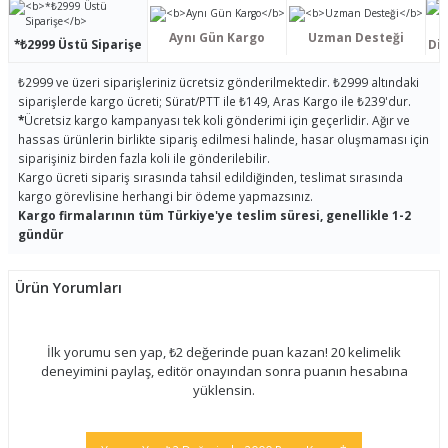
Aynı Gün Kargo
Uzman Desteği
*₺2999 Üstü Siparişe
Dis
₺2999 ve üzeri siparişleriniz ücretsiz gönderilmektedir. ₺2999 altındaki
siparişlerde kargo ücreti; Sürat/PTT ile ₺149, Aras Kargo ile ₺239'dur.
*
Ücretsiz kargo kampanyası tek koli gönderimi için geçerlidir. Ağır ve
hassas ürünlerin birlikte sipariş edilmesi halinde, hasar oluşmaması için
siparişiniz birden fazla koli ile gönderilebilir.
Kargo ücreti sipariş sırasında tahsil edildiğinden, teslimat sırasında
kargo görevlisine herhangi bir ödeme yapmazsınız.
Kargo firmalarının tüm Türkiye'ye teslim süresi, genellikle 1-2
gündür
Ürün Yorumları
İlk yorumu sen yap, ₺2 değerinde puan kazan! 20 kelimelik
deneyimini paylaş, editör onayından sonra puanın hesabına
yüklensin.