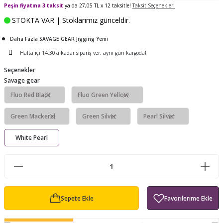
Peşin fiyatına 3 taksit
ya da 27,05 TL x 12 taksitle!
Taksit Seçenekleri
ları
tand
ürek Testere
Baitcasting Olta Makinesi
Çıkrık Tekne Kamışı
Balıkçı Çantası
STOKTA VAR | Stoklarımız günceldir.
en
iti
Makine Yağı
Göl Kamışı
Balık Malzemeleri Çantası
Daha Fazla SAVAGE GEAR Jigging Yemi
Hafta içi 14:30'a kadar sipariş ver, aynı gün kargoda!
okası
ası
Kepçe Livar Pinter
Seçenekler
Savage gear
ari
eri
Mücadele Kemeri
Fluo Red Black
Fluo Green Yellow
 / Yedek Parça
Balık Kovası
Green Mackerel
Green Silver
Pearl Silver
White Pearl
Sepete Ekle