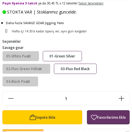
Peşin fiyatına 3 taksit
ya da 30,45 TL x 12 taksitle!
Taksit Seçenekleri
ları
tand
ürek Testere
Baitcasting Olta Makinesi
Çıkrık Tekne Kamışı
Balıkçı Çantası
STOKTA VAR | Stoklarımız günceldir.
en
iti
Makine Yağı
Göl Kamışı
Balık Malzemeleri Çantası
Daha Fazla SAVAGE GEAR Jigging Yemi
Hafta içi 14:30'a kadar sipariş ver, aynı gün kargoda!
okası
ası
Kepçe Livar Pinter
Seçenekler
Savage gear
ari
eri
Mücadele Kemeri
05-White Pearl
01-Green Silver
 / Yedek Parça
Balık Kovası
02-Fluo Green Yellow
03-Fluo Red Black
04-Black Pearl
Sepete Ekle