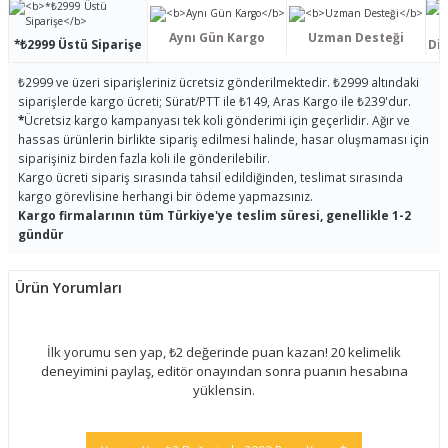
Aynı Gün Kargo
Uzman Desteği
*₺2999 Üstü Siparişe
Dis
₺2999 ve üzeri siparişleriniz ücretsiz gönderilmektedir. ₺2999 altındaki
siparişlerde kargo ücreti; Sürat/PTT ile ₺149, Aras Kargo ile ₺239'dur.
*
Ücretsiz kargo kampanyası tek koli gönderimi için geçerlidir. Ağır ve
hassas ürünlerin birlikte sipariş edilmesi halinde, hasar oluşmaması için
siparişiniz birden fazla koli ile gönderilebilir.
Kargo ücreti sipariş sırasında tahsil edildiğinden, teslimat sırasında
kargo görevlisine herhangi bir ödeme yapmazsınız.
Kargo firmalarının tüm Türkiye'ye teslim süresi, genellikle 1-2
gündür
Ürün Yorumları
İlk yorumu sen yap, ₺2 değerinde puan kazan! 20 kelimelik
deneyimini paylaş, editör onayından sonra puanın hesabına
yüklensin.