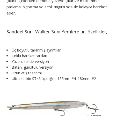
çıkarır. Çekerken dümdüz yüzeye çıkar ve mükemmel
parlama, sıçratma ve sesli tıngırtı sesi ile kolayca hareket
eder.
Sandeel Surf Walker Suni Yemlere ait özellikler;
Üç boyutlu taranmış ayrıntılar
Çoklu hareket tarzları
Yüzen, sessiz versiyon
Batan, gürültülü versiyon
Uzun atış tasarımı
Ultra keskin ST46 üçlü iğne 155mm #4. 180mm #2