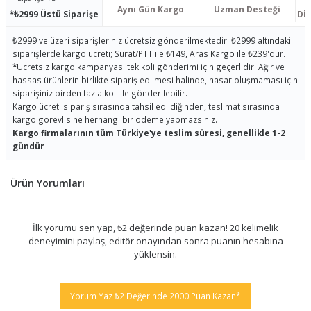
Aynı Gün Kargo
Uzman Desteği
*₺2999 Üstü Siparişe
Dis
₺2999 ve üzeri siparişleriniz ücretsiz gönderilmektedir. ₺2999 altındaki
siparişlerde kargo ücreti; Sürat/PTT ile ₺149, Aras Kargo ile ₺239'dur.
*
Ücretsiz kargo kampanyası tek koli gönderimi için geçerlidir. Ağır ve
hassas ürünlerin birlikte sipariş edilmesi halinde, hasar oluşmaması için
siparişiniz birden fazla koli ile gönderilebilir.
Kargo ücreti sipariş sırasında tahsil edildiğinden, teslimat sırasında
kargo görevlisine herhangi bir ödeme yapmazsınız.
Kargo firmalarının tüm Türkiye'ye teslim süresi, genellikle 1-2
gündür
Ürün Yorumları
İlk yorumu sen yap, ₺2 değerinde puan kazan! 20 kelimelik
deneyimini paylaş, editör onayından sonra puanın hesabına
yüklensin.
Yorum Yaz ₺2 Değerinde 2000 Puan Kazan*