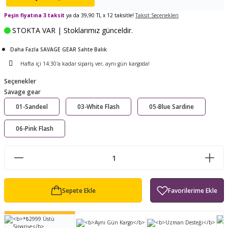
ları
tand
ürek Testere
Baitcasting Olta Makinesi
Çıkrık Tekne Kamışı
Balıkçı Çantası
Peşin fiyatına 3 taksit
ya da 39,90 TL x 12 taksitle!
Taksit Seçenekleri
STOKTA VAR | Stoklarımız günceldir.
en
iti
Makine Yağı
Göl Kamışı
Balık Malzemeleri Çantası
Daha Fazla SAVAGE GEAR Sahte Balık
okası
ası
Kepçe Livar Pinter
Hafta içi 14:30'a kadar sipariş ver, aynı gün kargoda!
Seçenekler
ari
eri
Mücadele Kemeri
Savage gear
01-Sandeel
03-White Flash
05-Blue Sardine
 / Yedek Parça
Balık Kovası
06-Pink Flash
Sepete Ekle