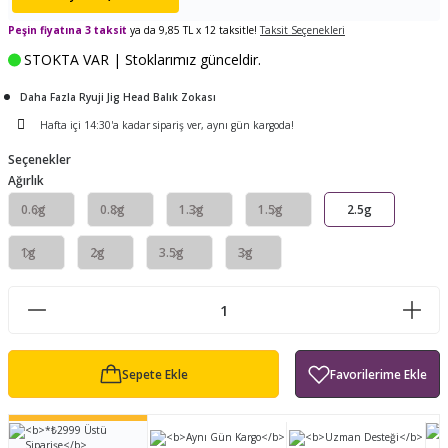
ları
tand
ürek Testere
Baitcasting Olta Makinesi
Çıkrık Tekne Kamışı
Balıkçı Çantası
Peşin fiyatına 3 taksit
ya da 9,85 TL x 12 taksitle!
Taksit Seçenekleri
STOKTA VAR | Stoklarımız günceldir.
en
iti
Makine Yağı
Göl Kamışı
Balık Malzemeleri Çantası
Daha Fazla Ryuji Jig Head Balık Zokası
okası
ası
Kepçe Livar Pinter
Hafta içi 14:30'a kadar sipariş ver, aynı gün kargoda!
Seçenekler
ari
eri
Mücadele Kemeri
Ağırlık
0.6g
0.8g
1.3g
1.5g
2.5g
 / Yedek Parça
Balık Kovası
1g
2g
3.5g
3g
Sepete Ekle