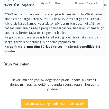
Aynı Gün Kargo
Uzman Desteği
*₺2999 Üstü Siparişe
Dis
₺2999 ve üzeri siparişleriniz ücretsiz gönderilmektedir. ₺2999 altındaki
siparişlerde kargo ücreti; Sürat/PTT ile ₺149, Aras Kargo ile ₺239'dur.
*
Ücretsiz kargo kampanyası tek koli gönderimi için geçerlidir. Ağır ve
hassas ürünlerin birlikte sipariş edilmesi halinde, hasar oluşmaması için
siparişiniz birden fazla koli ile gönderilebilir.
Kargo ücreti sipariş sırasında tahsil edildiğinden, teslimat sırasında
kargo görevlisine herhangi bir ödeme yapmazsınız.
Kargo firmalarının tüm Türkiye'ye teslim süresi, genellikle 1-2
gündür
Ürün Yorumları
İlk yorumu sen yap, ₺2 değerinde puan kazan! 20 kelimelik
deneyimini paylaş, editör onayından sonra puanın hesabına
yüklensin.
Yorum Yaz ₺2 Değerinde 2000 Puan Kazan*