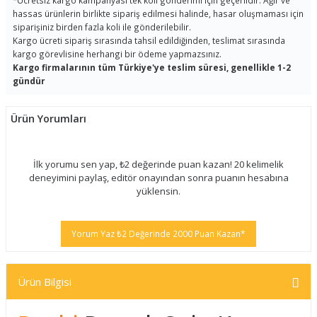
*
Ücretsiz kargo kampanyası tek koli gönderimi için geçerlidir. Ağır ve
hassas ürünlerin birlikte sipariş edilmesi halinde, hasar oluşmaması için
siparişiniz birden fazla koli ile gönderilebilir.
Kargo ücreti sipariş sırasında tahsil edildiğinden, teslimat sırasında
kargo görevlisine herhangi bir ödeme yapmazsınız.
Kargo firmalarının tüm Türkiye'ye teslim süresi, genellikle 1-2
gündür
Ürün Yorumları
İlk yorumu sen yap, ₺2 değerinde puan kazan! 20 kelimelik
deneyimini paylaş, editör onayından sonra puanın hesabına
yüklensin.
Yorum Yaz ₺2 Değerinde 2000 Puan Kazan*
Ürün Bilgisi