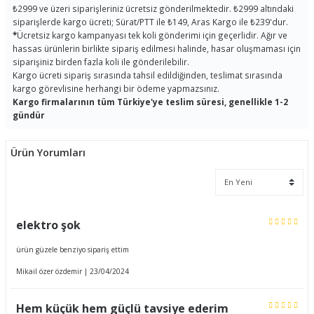
₺2999 ve üzeri siparişleriniz ücretsiz gönderilmektedir. ₺2999 altındaki
siparişlerde kargo ücreti; Sürat/PTT ile ₺149, Aras Kargo ile ₺239'dur.
*
Ücretsiz kargo kampanyası tek koli gönderimi için geçerlidir. Ağır ve
hassas ürünlerin birlikte sipariş edilmesi halinde, hasar oluşmaması için
siparişiniz birden fazla koli ile gönderilebilir.
Kargo ücreti sipariş sırasında tahsil edildiğinden, teslimat sırasında
kargo görevlisine herhangi bir ödeme yapmazsınız.
Kargo firmalarının tüm Türkiye'ye teslim süresi, genellikle 1-2
gündür
Ürün Yorumları
elektro şok
ürün güzele benziyo sipariş ettim
Mikail özer özdemir | 23/04/2024
Hem küçük hem güçlü tavsiye ederim