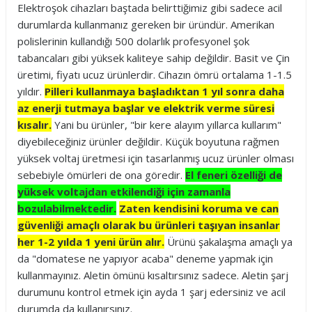
Elektroşok cihazları baştada belirttiğimiz gibi sadece acil
durumlarda kullanmanız gereken bir üründür. Amerikan
polislerinin kullandığı 500 dolarlık profesyonel şok
tabancaları gibi yüksek kaliteye sahip değildir. Basit ve Çin
üretimi, fiyatı ucuz ürünlerdir. Cihazın ömrü ortalama 1-1.5
yıldır.
Pilleri kullanmaya başladıktan 1 yıl sonra daha
az enerji tutmaya başlar ve elektrik verme süresi
kısalır.
Yani bu ürünler, "bir kere alayım yıllarca kullarım"
diyebileceğiniz ürünler değildir. Küçük boyutuna rağmen
yüksek voltaj üretmesi için tasarlanmış ucuz ürünler olması
sebebiyle ömürleri de ona göredir.
El feneri özelliği de
yüksek voltajdan etkilendiği için zamanla
bozulabilmektedir.
Zaten kendisini koruma ve can
güvenliği amaçlı olarak bu ürünleri taşıyan insanlar
her 1-2 yılda 1 yeni ürün alır.
Ürünü şakalaşma amaçlı ya
da "domatese ne yapıyor acaba" deneme yapmak için
kullanmayınız. Aletin ömünü kısaltırsınız sadece. Aletin şarj
durumunu kontrol etmek için ayda 1 şarj edersiniz ve acil
durumda da kullanırsınız.