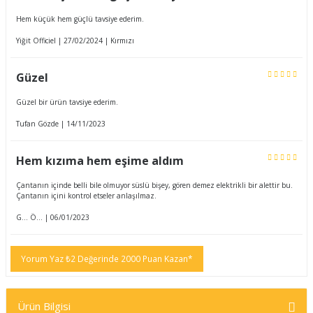
Hem küçük hem güçlü tavsiye ederim.
Yiğit Officiel | 27/02/2024 | Kırmızı
Güzel
Güzel bir ürün tavsiye ederim.
Tufan Gözde | 14/11/2023
Hem kızıma hem eşime aldım
Çantanın içinde belli bile olmuyor süslü bişey, gören demez elektrikli bir alettir bu.
Çantanın içini kontrol etseler anlaşılmaz.
G... Ö... | 06/01/2023
Yorum Yaz ₺2 Değerinde 2000 Puan Kazan*
Ürün Bilgisi