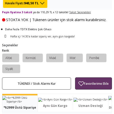
940,50 TL
Havale Fiyatı:
ları
tand
ürek Testere
Baitcasting Olta Makinesi
Çıkrık Tekne Kamışı
Balıkçı Çantası
Peşin fiyatına 3 taksit
ya da 110,29 TL x 12 taksitle!
Taksit Seçenekleri
en
iti
Makine Yağı
Göl Kamışı
Balık Malzemeleri Çantası
STOKTA YOK | Tükenen ürünler için stok alarmı kurabilirsiniz.
Daha Fazla TDTX Elektro Şok Cihazı
okası
ası
Kepçe Livar Pinter
Hafta içi 14:30'a kadar sipariş ver, aynı gün kargoda!
ari
eri
Mücadele Kemeri
Seçenekler
Renk
 / Yedek Parça
Balık Kovası
Altın
Kırmızı
Mavi
Mor
Pembe
Siyah
TÜKENDİ / Stok Alarmı Kur
Aynı Gün Kargo
Uzman Desteği
*₺2999 Üstü Siparişe
Dis