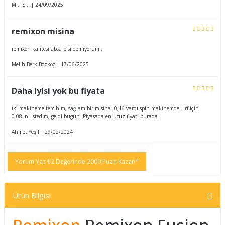
M... S... | 24/09/2025
remixon misina
remixon kalitesi absa bisi demiyorum..
Melih Berk Bozkoç | 17/06/2025
Daha iyisi yok bu fiyata
İki makineme tercihim, sağlam bir misina. 0,16 vardı spin makinemde. Lrf için
0.08'ini istedim, geldi bugün. Piyasada en ucuz fiyatı burada.
Ahmet Yeşil | 29/02/2024
Yorum Yaz ₺2 Değerinde 2000 Puan Kazan*
Ürün Bilgisi