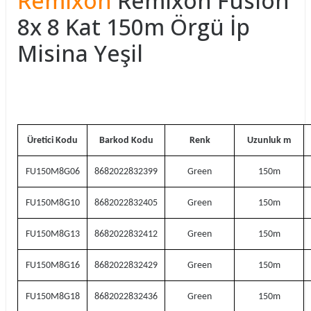
Remixon
Remixon Fusion
8x 8 Kat 150m Örgü İp
Misina Yeşil
Üretici Kodu
Barkod Kodu
Renk
Uzunluk m
FU150M8G06
8682022832399
Green
150m
FU150M8G10
8682022832405
Green
150m
FU150M8G13
8682022832412
Green
150m
FU150M8G16
8682022832429
Green
150m
FU150M8G18
8682022832436
Green
150m