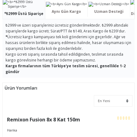
Aynı Gün Kargo
Uzman Desteği
*₺2999 Üstü Siparişe
Dis
₺2999 ve üzeri siparişleriniz ücretsiz gönderilmektedir. ₺2999 altındaki
siparişlerde kargo ücreti; Sürat/PTT ile ₺149, Aras Kargo ile ₺239'dur.
*
Ücretsiz kargo kampanyası tek koli gönderimi için geçerlidir. Ağır ve
hassas ürünlerin birlikte sipariş edilmesi halinde, hasar oluşmaması için
siparişiniz birden fazla koli ile gönderilebilir.
Kargo ücreti sipariş sırasında tahsil edildiğinden, teslimat sırasında
kargo görevlisine herhangi bir ödeme yapmazsınız.
Kargo firmalarının tüm Türkiye'ye teslim süresi, genellikle 1-2
gündür
Ürün Yorumları
Remixon Fusion 8x 8 Kat 150m
Harika