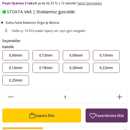
Peşin fiyatına 3 taksit
ya da 56,33 TL x 12 taksitle!
Taksit Seçenekleri
ları
tand
ürek Testere
Baitcasting Olta Makinesi
Çıkrık Tekne Kamışı
Balıkçı Çantası
STOKTA VAR | Stoklarımız günceldir.
en
iti
Makine Yağı
Göl Kamışı
Balık Malzemeleri Çantası
Daha Fazla Remixon Örgü İp Misina
Hafta içi 14:30'a kadar sipariş ver, aynı gün kargoda!
okası
ası
Kepçe Livar Pinter
Seçenekler
Kalınlık
ari
eri
Mücadele Kemeri
0,06mm
0,13mm
0,08mm
0,10mm
 / Yedek Parça
Balık Kovası
0,16mm
0,18mm
0,20mm
0,22mm
0,25mm
Sepete Ekle