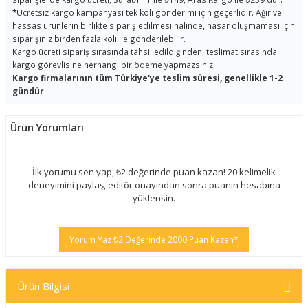
*
Ücretsiz kargo kampanyası tek koli gönderimi için geçerlidir. Ağır ve
hassas ürünlerin birlikte sipariş edilmesi halinde, hasar oluşmaması için
siparişiniz birden fazla koli ile gönderilebilir.
Kargo ücreti sipariş sırasında tahsil edildiğinden, teslimat sırasında
kargo görevlisine herhangi bir ödeme yapmazsınız.
Kargo firmalarının tüm Türkiye'ye teslim süresi, genellikle 1-2
gündür
Ürün Yorumları
İlk yorumu sen yap, ₺2 değerinde puan kazan! 20 kelimelik
deneyimini paylaş, editör onayından sonra puanın hesabına
yüklensin.
Yorum Yaz ₺2 Değerinde 2000 Puan Kazan*
Ürün Bilgisi