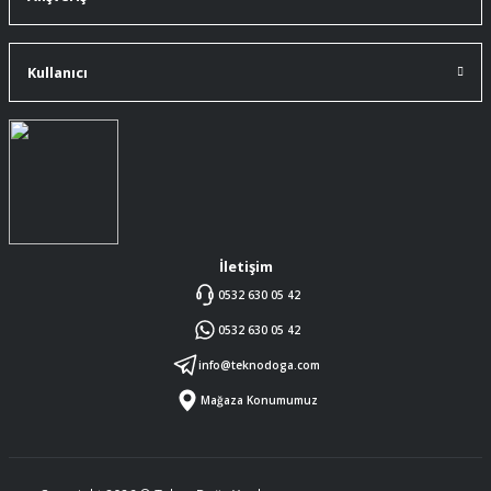
ürüne gelince swiss knife tam oturdu ve
kullandığımda da işlevini yerine getir.
Kullanıcı
A... Ç... | 11/07/2026
Memnumum
K... N... | 09/07/2026
Gayet profesyonel bir ekip
Furkan Kaşıkyapan | 25/05/2026
İletişim
0532 630 05 42
GAYET GÜZEL VE ÖZENLİ
0532 630 05 42
PAKETLENMİŞTİ
Sedat Vural | 23/05/2026
info@teknodoga.com
Mağaza Konumumuz
ALIŞ VERİŞİ HEP BİLİNEN SİTELERDEN
YAPTIM MALUM SİTELERDE ÜSTÜNE
ÖYLE BİR KAR KOYUP SATIYORLARKİ
SORMAYIN ŞANSIMA GÜVENİLİR
DÜRÜST SATIŞ YAPAN BU MAGAZA