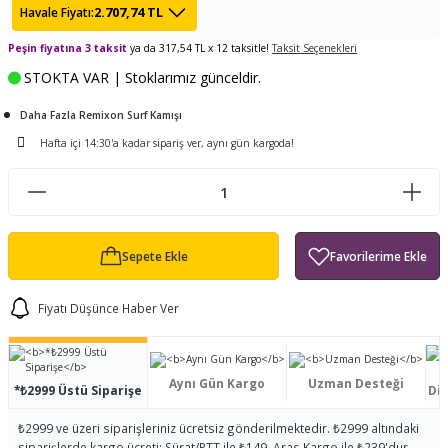
2.707,74 TL
Havale Fiyatı:
ları
tand
ürek Testere
Baitcasting Olta Makinesi
Çıkrık Tekne Kamışı
Balıkçı Çantası
Peşin fiyatına 3 taksit
ya da 317,54 TL x 12 taksitle!
Taksit Seçenekleri
en
iti
Makine Yağı
Göl Kamışı
Balık Malzemeleri Çantası
STOKTA VAR | Stoklarımız günceldir.
Daha Fazla Remixon Surf Kamışı
okası
ası
Kepçe Livar Pinter
Hafta içi 14:30'a kadar sipariş ver, aynı gün kargoda!
ari
eri
Mücadele Kemeri
 / Yedek Parça
Balık Kovası
Sepete Ekle
Fiyatı Düşünce Haber Ver
Aynı Gün Kargo
Uzman Desteği
*₺2999 Üstü Siparişe
Dis
₺2999 ve üzeri siparişleriniz ücretsiz gönderilmektedir. ₺2999 altındaki
siparişlerde kargo ücreti; Sürat/PTT ile ₺149, Aras Kargo ile ₺239'dur.