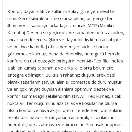
Konfor, dayanıklılık ve kullanım kolaylığı ile yeni nesil bir
ürün. Gereksinimleriniz ne olursa olsun, bu gerçekten
ilham verici sandalye arkadaşınız olacak. MCP (Mimikri
Kamuflaj Deseni) su geçirmez ve tamamen nefes alabilen,
ancak son derece sağlam ve dayanıklı dış kumaşa sahiptir
ve bu, ince kamuflaj etkisi nedeniyle sadece harika
görünmekle kalmaz, daha da önemlisi, hem gücü hem de
konforu en üst düzeyde birleştirir. Yeni Air-Tex fileli nefes
alabilen kumaş tabanımız ve arkalık ile orta bölümlere
entegre edilmiştir. Bu, sizin rahatınız düşünülerek özel
olarak tasarlanmıştır. Bu alanlar cömertçe doldurulmuştur
ve en çok ihtiyaç duyulan alanlara optimum destek ve
konfor sunmak için şekillendirilmiştir. Air-Tex kumaş, sıcak
noktaları, ter oluşumunu azaltarak ve koşullar ne olursa
olsun konfor ve hava akışını optimize ederken, oturanların
etrafındaki hava sirkülasyonunu artırarak, ısı birikimini
önemli ölçüde azaltmaya yardımcı olur. Yumuşak neopren
yastık bölümü, su kenarındayken başınızı dinlendirmek ve