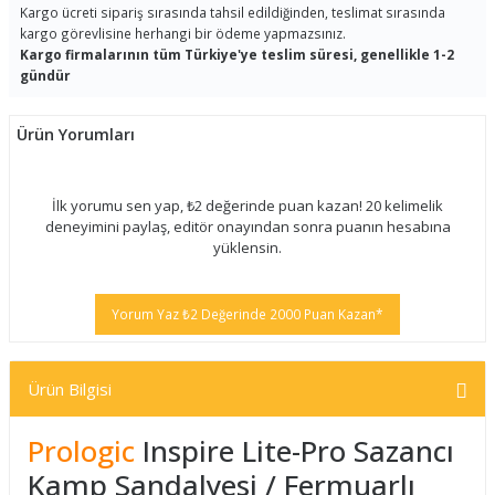
Kargo ücreti sipariş sırasında tahsil edildiğinden, teslimat sırasında
kargo görevlisine herhangi bir ödeme yapmazsınız.
Kargo firmalarının tüm Türkiye'ye teslim süresi, genellikle 1-2
gündür
Ürün Yorumları
İlk yorumu sen yap, ₺2 değerinde puan kazan! 20 kelimelik
deneyimini paylaş, editör onayından sonra puanın hesabına
yüklensin.
Yorum Yaz ₺2 Değerinde 2000 Puan Kazan*
Ürün Bilgisi
Prologic
Inspire Lite-Pro Sazancı
Kamp Sandalyesi / Fermuarlı