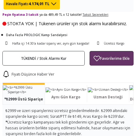
4.174,01 TL
Havale Fiyatı:
ları
tand
ürek Testere
Baitcasting Olta Makinesi
Çıkrık Tekne Kamışı
Balıkçı Çantası
Peşin fiyatına 3 taksit
ya da 489,49 TL x 12 taksitle!
Taksit Seçenekleri
en
iti
Makine Yağı
Göl Kamışı
Balık Malzemeleri Çantası
STOKTA YOK | Tükenen ürünler için stok alarmı kurabilirsiniz.
Daha Fazla PROLOGIC Kamp Sandalyesi
okası
ası
Kepçe Livar Pinter
Hafta içi 14:30'a kadar sipariş ver, aynı gün kargoda!
Ücretsiz Kargo
ari
eri
Mücadele Kemeri
TÜKENDİ / Stok Alarmı Kur
 / Yedek Parça
Balık Kovası
Fiyatı Düşünce Haber Ver
Aynı Gün Kargo
Uzman Desteği
*₺2999 Üstü Siparişe
Dis
₺2999 ve üzeri siparişleriniz ücretsiz gönderilmektedir. ₺2999 altındaki
siparişlerde kargo ücreti; Sürat/PTT ile ₺149, Aras Kargo ile ₺239'dur.
*
Ücretsiz kargo kampanyası tek koli gönderimi için geçerlidir. Ağır ve
hassas ürünlerin birlikte sipariş edilmesi halinde, hasar oluşmaması için
siparişiniz birden fazla koli ile gönderilebilir.