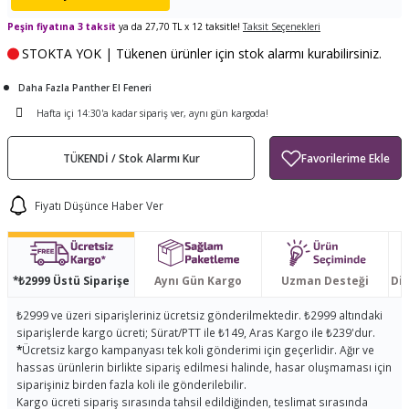
ları
tand
ürek Testere
Baitcasting Olta Makinesi
Çıkrık Tekne Kamışı
Balıkçı Çantası
Peşin fiyatına 3 taksit
ya da 27,70 TL x 12 taksitle!
Taksit Seçenekleri
STOKTA YOK | Tükenen ürünler için stok alarmı kurabilirsiniz.
en
iti
Makine Yağı
Göl Kamışı
Balık Malzemeleri Çantası
Daha Fazla Panther El Feneri
okası
ası
Kepçe Livar Pinter
Hafta içi 14:30'a kadar sipariş ver, aynı gün kargoda!
ari
eri
Mücadele Kemeri
TÜKENDİ / Stok Alarmı Kur
 / Yedek Parça
Balık Kovası
Fiyatı Düşünce Haber Ver
*₺2999 Üstü Siparişe
Aynı Gün Kargo
Uzman Desteği
Dis
₺2999 ve üzeri siparişleriniz ücretsiz gönderilmektedir. ₺2999 altındaki
siparişlerde kargo ücreti; Sürat/PTT ile ₺149, Aras Kargo ile ₺239'dur.
*
Ücretsiz kargo kampanyası tek koli gönderimi için geçerlidir. Ağır ve
hassas ürünlerin birlikte sipariş edilmesi halinde, hasar oluşmaması için
siparişiniz birden fazla koli ile gönderilebilir.
Kargo ücreti sipariş sırasında tahsil edildiğinden, teslimat sırasında