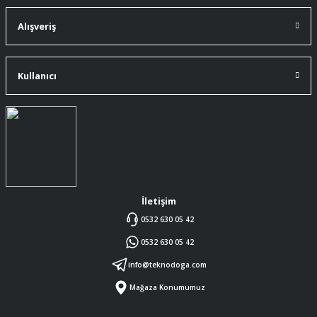
A... Ç... | 11/07/2026
Alışveriş
ürüne gelince swiss knife tam oturdu ve
kullandığımda da işlevini yerine getir.
Kullanıcı
A... Ç... | 11/07/2026
Memnumum
K... N... | 09/07/2026
Gayet profesyonel bir ekip
Furkan Kaşıkyapan | 25/05/2026
İletişim
0532 630 05 42
GAYET GÜZEL VE ÖZENLİ
0532 630 05 42
PAKETLENMİŞTİ
Sedat Vural | 23/05/2026
info@teknodoga.com
Mağaza Konumumuz
ALIŞ VERİŞİ HEP BİLİNEN SİTELERDEN
YAPTIM MALUM SİTELERDE ÜSTÜNE