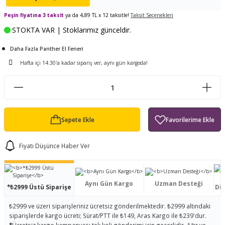
ları
tand
ürek Testere
Baitcasting Olta Makinesi
Çıkrık Tekne Kamışı
Balıkçı Çantası
Peşin fiyatına 3 taksit
ya da 4,89 TL x 12 taksitle!
Taksit Seçenekleri
STOKTA VAR | Stoklarımız günceldir.
en
iti
Makine Yağı
Göl Kamışı
Balık Malzemeleri Çantası
Daha Fazla Panther El Feneri
okası
ası
Kepçe Livar Pinter
Hafta içi 14:30'a kadar sipariş ver, aynı gün kargoda!
ari
eri
Mücadele Kemeri
 / Yedek Parça
Balık Kovası
Sepete Ekle
Fiyatı Düşünce Haber Ver
Aynı Gün Kargo
Uzman Desteği
*₺2999 Üstü Siparişe
Dis
₺2999 ve üzeri siparişleriniz ücretsiz gönderilmektedir. ₺2999 altındaki
siparişlerde kargo ücreti; Sürat/PTT ile ₺149, Aras Kargo ile ₺239'dur.