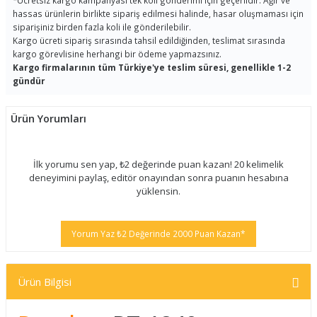
*
Ücretsiz kargo kampanyası tek koli gönderimi için geçerlidir. Ağır ve
hassas ürünlerin birlikte sipariş edilmesi halinde, hasar oluşmaması için
siparişiniz birden fazla koli ile gönderilebilir.
Kargo ücreti sipariş sırasında tahsil edildiğinden, teslimat sırasında
kargo görevlisine herhangi bir ödeme yapmazsınız.
Kargo firmalarının tüm Türkiye'ye teslim süresi, genellikle 1-2
gündür
Ürün Yorumları
İlk yorumu sen yap, ₺2 değerinde puan kazan! 20 kelimelik
deneyimini paylaş, editör onayından sonra puanın hesabına
yüklensin.
Yorum Yaz ₺2 Değerinde 2000 Puan Kazan*
Ürün Bilgisi