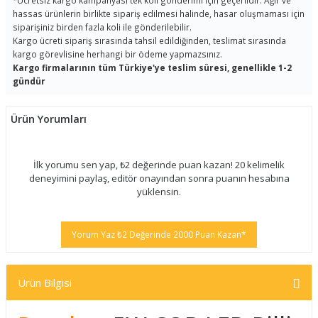
*
Ücretsiz kargo kampanyası tek koli gönderimi için geçerlidir. Ağır ve
hassas ürünlerin birlikte sipariş edilmesi halinde, hasar oluşmaması için
siparişiniz birden fazla koli ile gönderilebilir.
Kargo ücreti sipariş sırasında tahsil edildiğinden, teslimat sırasında
kargo görevlisine herhangi bir ödeme yapmazsınız.
Kargo firmalarının tüm Türkiye'ye teslim süresi, genellikle 1-2
gündür
Ürün Yorumları
İlk yorumu sen yap, ₺2 değerinde puan kazan! 20 kelimelik
deneyimini paylaş, editör onayından sonra puanın hesabına
yüklensin.
Yorum Yaz ₺2 Değerinde 2000 Puan Kazan*
Ürün Bilgisi