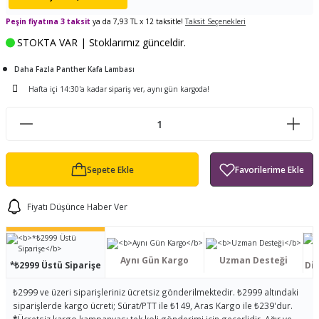
ları
tand
ürek Testere
Baitcasting Olta Makinesi
Çıkrık Tekne Kamışı
Balıkçı Çantası
Peşin fiyatına 3 taksit
ya da 7,93 TL x 12 taksitle!
Taksit Seçenekleri
STOKTA VAR | Stoklarımız günceldir.
en
iti
Makine Yağı
Göl Kamışı
Balık Malzemeleri Çantası
Daha Fazla Panther Kafa Lambası
okası
ası
Kepçe Livar Pinter
Hafta içi 14:30'a kadar sipariş ver, aynı gün kargoda!
ari
eri
Mücadele Kemeri
 / Yedek Parça
Balık Kovası
Sepete Ekle
Fiyatı Düşünce Haber Ver
Aynı Gün Kargo
Uzman Desteği
*₺2999 Üstü Siparişe
Dis
₺2999 ve üzeri siparişleriniz ücretsiz gönderilmektedir. ₺2999 altındaki
siparişlerde kargo ücreti; Sürat/PTT ile ₺149, Aras Kargo ile ₺239'dur.