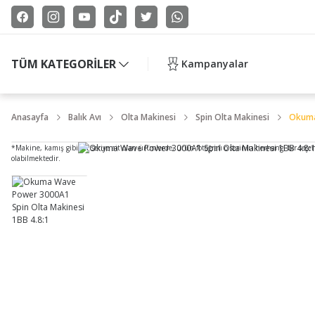
TÜM KATEGORİLER
Kampanyalar
Anasayfa
Balık Avı
Olta Makinesi
Spin Olta Makinesi
Okuma
*Makine, kamış gibi bir seriye ait olan ürünlerde, ürün fotoğrafı o serinin herhangi bir seçe
olabilmektedir.