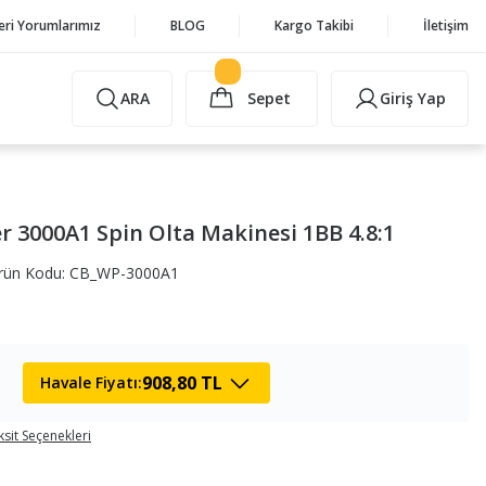
eri Yorumlarımız
BLOG
Kargo Takibi
İletişim
ARA
Sepet
Giriş Yap
3000A1 Spin Olta Makinesi 1BB 4.8:1
rün Kodu: CB_WP-3000A1
908,80 TL
Havale Fiyatı:
ksit Seçenekleri