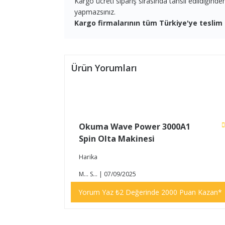
Kargo ücreti sipariş sırasında tahsil edildiğind
yapmazsınız.
Kargo firmalarının tüm Türkiye'ye teslim 
Ürün Yorumları
Okuma Wave Power 3000A1
Spin Olta Makinesi
Harika
M... S... | 07/09/2025
Yorum Yaz ₺2 Değerinde 2000 Puan Kazan*