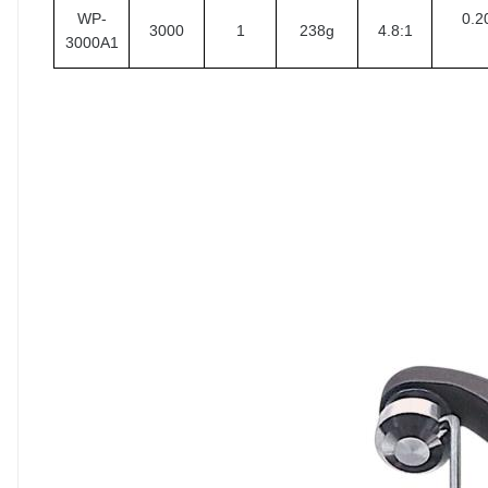
WP-
0.2
3000
1
238g
4.8:1
3000A1