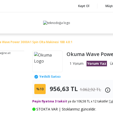
Kayıt Ol
Müşt
 Wave Power 3000A1 Spin Olta Makinesi 1BB 4.8:1
Okuma Wave Power 
neğine ait
1 Yorum
Yorum Yaz
Ü
Yetkili Satıcı
956,63 TL
%10
1.062,92 TL
Peşin fiyatına 3 taksit
ya da 106,58 TL x 12 taksitle!
Ta
STOKTA VAR | Stoklarımız günceldir.