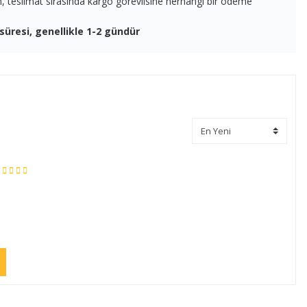
en, teslimat sırasında kargo görevlisine herhangi bir ödeme
süresi, genellikle 1-2 gündür