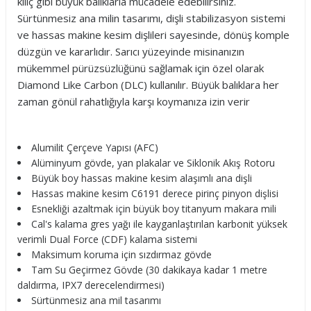
kılıç gibi büyük balıklarla mücadele edebilirsiniz.
Sürtünmesiz ana milin tasarımı, dişli stabilizasyon sistemi
ve hassas makine kesim dişlileri sayesinde, dönüş komple
düzgün ve kararlıdır. Sarıcı yüzeyinde misinanızın
mükemmel pürüzsüzlüğünü sağlamak için özel olarak
Diamond Like Carbon (DLC) kullanılır. Büyük balıklara her
zaman gönül rahatlığıyla karşı koymanıza izin verir
Alumilit Çerçeve Yapısı (AFC)
Alüminyum gövde, yan plakalar ve Siklonik Akış Rotoru
Büyük boy hassas makine kesim alaşımlı ana dişli
Hassas makine kesim C6191 derece pirinç pinyon dişlisi
Esnekliği azaltmak için büyük boy titanyum makara mili
Cal's kalama gres yağı ile kayganlaştırılan karbonit yüksek
verimli Dual Force (CDF) kalama sistemi
Maksimum koruma için sızdırmaz gövde
Tam Su Geçirmez Gövde (30 dakikaya kadar 1 metre
daldırma, IPX7 derecelendirmesi)
Sürtünmesiz ana mil tasarımı