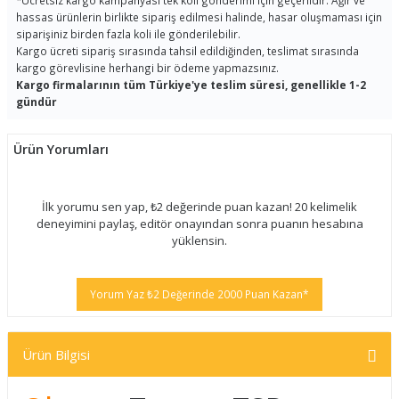
*
Ücretsiz kargo kampanyası tek koli gönderimi için geçerlidir. Ağır ve
hassas ürünlerin birlikte sipariş edilmesi halinde, hasar oluşmaması için
siparişiniz birden fazla koli ile gönderilebilir.
Kargo ücreti sipariş sırasında tahsil edildiğinden, teslimat sırasında
kargo görevlisine herhangi bir ödeme yapmazsınız.
Kargo firmalarının tüm Türkiye'ye teslim süresi, genellikle 1-2
gündür
Ürün Yorumları
İlk yorumu sen yap, ₺2 değerinde puan kazan! 20 kelimelik
deneyimini paylaş, editör onayından sonra puanın hesabına
yüklensin.
Yorum Yaz ₺2 Değerinde 2000 Puan Kazan*
Ürün Bilgisi