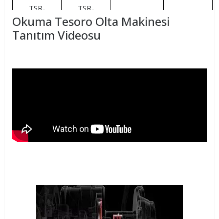
TSR-
TSR-
12HPB+1RB
928
Okuma Tesoro Olta Makinesi
18000PA
18000PA
Tanıtım Videosu