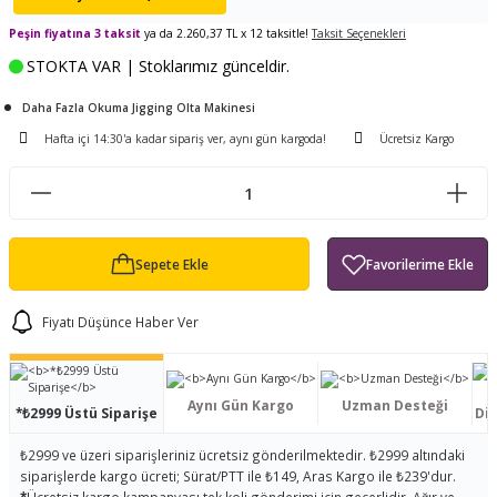
ları
tand
ürek Testere
Baitcasting Olta Makinesi
Çıkrık Tekne Kamışı
Balıkçı Çantası
Peşin fiyatına 3 taksit
ya da 2.260,37 TL x 12 taksitle!
Taksit Seçenekleri
STOKTA VAR | Stoklarımız günceldir.
en
iti
Makine Yağı
Göl Kamışı
Balık Malzemeleri Çantası
Daha Fazla Okuma Jigging Olta Makinesi
okası
ası
Kepçe Livar Pinter
Hafta içi 14:30'a kadar sipariş ver, aynı gün kargoda!
Ücretsiz Kargo
ari
eri
Mücadele Kemeri
 / Yedek Parça
Balık Kovası
Sepete Ekle
Fiyatı Düşünce Haber Ver
Aynı Gün Kargo
Uzman Desteği
*₺2999 Üstü Siparişe
Dis
₺2999 ve üzeri siparişleriniz ücretsiz gönderilmektedir. ₺2999 altındaki
siparişlerde kargo ücreti; Sürat/PTT ile ₺149, Aras Kargo ile ₺239'dur.