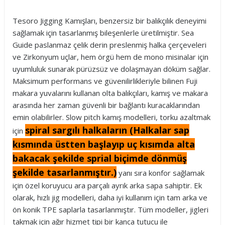
Tesoro Jigging Kamışları, benzersiz bir balıkçılık deneyimi
sağlamak için tasarlanmış bileşenlerle üretilmiştir. Sea
Guide paslanmaz çelik derin preslenmiş halka çerçeveleri
ve Zirkonyum uçlar, hem örgü hem de mono misinalar için
uyumluluk sunarak pürüzsüz ve dolaşmayan döküm sağlar.
Maksimum performans ve güvenilirlikleriyle bilinen Fuji
makara yuvalarını kullanan olta balıkçıları, kamış ve makara
arasında her zaman güvenli bir bağlantı kuracaklarından
emin olabilirler. Slow pitch kamış modelleri, torku azaltmak
spiral sargılı halkaların (Halkalar sap
için
kısmında üstten başlayıp uç kısımda alta
bakacak şekilde sprial biçimde dönmüş
şekilde tasarlanmıştır.)
yanı sıra konfor sağlamak
için özel koruyucu ara parçalı ayrık arka sapa sahiptir. Ek
olarak, hızlı jig modelleri, daha iyi kullanım için tam arka ve
ön konik TPE saplarla tasarlanmıştır. Tüm modeller, jigleri
takmak için ağır hizmet tipi bir kanca tutucu ile