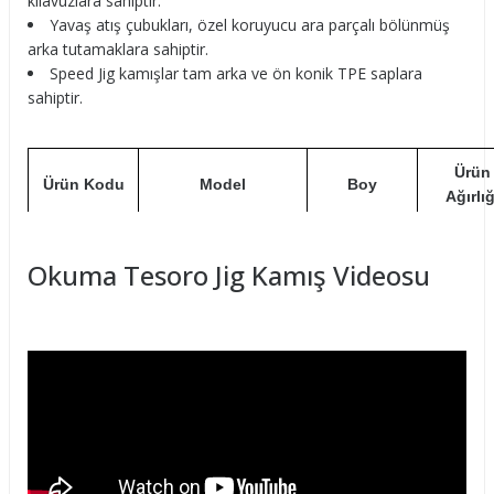
kılavuzlara sahiptir.
Yavaş atış çubukları, özel koruyucu ara parçalı bölünmüş
arka tutamaklara sahiptir.
Speed Jig kamışlar tam arka ve ön konik TPE saplara
sahiptir.
Ürün
Ürün Kodu
Model
Boy
Ağırlığ
TSR-C-
Tesoro Slow Jig Cast
204cm
190g
Okuma Tesoro Jig Kamış Videosu
682M