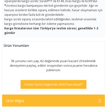
siparişlerde kargo ücreti; Sürat/PTT ile ₺149, Aras Kargo ile ₺239'dur.
*
Ücretsiz kargo kampanyası tek koli gönderimi için geçerlidir. Ağır ve
hassas ürünlerin birlikte sipariş edilmesi halinde, hasar oluşmaması için
siparişiniz birden fazla koli ile gönderilebilir.
Kargo ücreti sipariş sırasında tahsil edildiğinden, teslimat sırasında
kargo görevlisine herhangi bir ödeme yapmazsınız.
Kargo firmalarının tüm Türkiye'ye teslim süresi, genellikle 1-2
gündür
Ürün Yorumları
İlk yorumu sen yap, ₺2 değerinde puan kazan! 20 kelimelik
deneyimini paylaş, editör onayından sonra puanın hesabına
yüklensin.
Yorum Yaz ₺2 Değerinde 2000 Puan Kazan*
Ürün Bilgisi