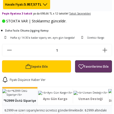
5.957,57 TL
Havale Fiyatı:
ları
tand
ürek Testere
Baitcasting Olta Makinesi
Çıkrık Tekne Kamışı
Balıkçı Çantası
Peşin fiyatına 3 taksit
ya da 698,66 TL x 12 taksitle!
Taksit Seçenekleri
en
iti
Makine Yağı
Göl Kamışı
Balık Malzemeleri Çantası
STOKTA VAR | Stoklarımız günceldir.
okası
ası
Daha Fazla Okuma Jigging Kamışı
Kepçe Livar Pinter
Hafta içi 14:30'a kadar sipariş ver, aynı gün kargoda!
Ücretsiz Kargo
ari
eri
Mücadele Kemeri
 / Yedek Parça
Balık Kovası
Sepete Ekle
Fiyatı Düşünce Haber Ver
Aynı Gün Kargo
Uzman Desteği
*₺2999 Üstü Siparişe
Dis
₺2999 ve üzeri siparişleriniz ücretsiz gönderilmektedir. ₺2999 altındaki