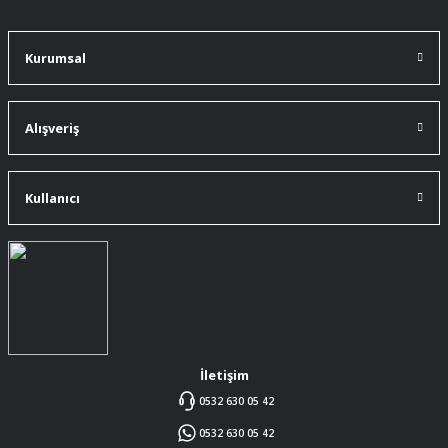
değiştirdim.
A... Ç... | 11/07/2026
Kurumsal
91 mm çakıma tam oldu.
A... Ç... | 11/07/2026
Alışveriş
ürüne gelince swiss knife tam oturdu ve
kullandığımda da işlevini yerine getir.
Kullanıcı
A... Ç... | 11/07/2026
Memnumum
K... N... | 09/07/2026
Gayet profesyonel bir ekip
Furkan Kaşıkyapan | 25/05/2026
İletişim
0532 630 05 42
GAYET GÜZEL VE ÖZENLİ
0532 630 05 42
PAKETLENMİŞTİ