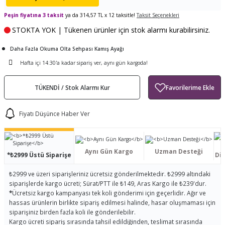
ları
tand
ürek Testere
Baitcasting Olta Makinesi
Çıkrık Tekne Kamışı
Balıkçı Çantası
Peşin fiyatına 3 taksit
ya da 314,57 TL x 12 taksitle!
Taksit Seçenekleri
STOKTA YOK | Tükenen ürünler için stok alarmı kurabilirsiniz.
en
iti
Makine Yağı
Göl Kamışı
Balık Malzemeleri Çantası
Daha Fazla Okuma Olta Sehpası Kamış Ayağı
okası
ası
Kepçe Livar Pinter
Hafta içi 14:30'a kadar sipariş ver, aynı gün kargoda!
ari
eri
Mücadele Kemeri
TÜKENDİ / Stok Alarmı Kur
 / Yedek Parça
Balık Kovası
Fiyatı Düşünce Haber Ver
Aynı Gün Kargo
Uzman Desteği
*₺2999 Üstü Siparişe
Dis
₺2999 ve üzeri siparişleriniz ücretsiz gönderilmektedir. ₺2999 altındaki
siparişlerde kargo ücreti; Sürat/PTT ile ₺149, Aras Kargo ile ₺239'dur.
*
Ücretsiz kargo kampanyası tek koli gönderimi için geçerlidir. Ağır ve
hassas ürünlerin birlikte sipariş edilmesi halinde, hasar oluşmaması için
siparişiniz birden fazla koli ile gönderilebilir.
Kargo ücreti sipariş sırasında tahsil edildiğinden, teslimat sırasında