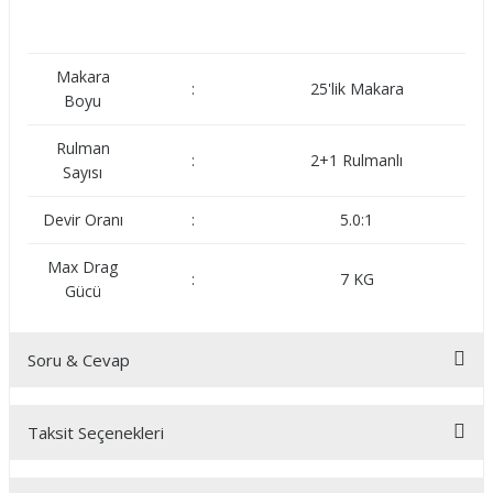
Makara
:
25'lik Makara
Boyu
Rulman
:
2+1 Rulmanlı
Sayısı
Devir Oranı
:
5.0:1
Max Drag
:
7 KG
Gücü
Soru & Cevap
Taksit Seçenekleri
Ürün hakkında henüz soru sorulmamış.