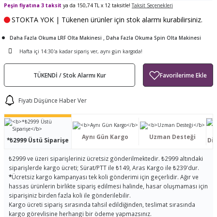
Peşin fiyatına 3 taksit
ya da 150,74 TL x 12 taksitle!
Taksit Seçenekleri
ları
tand
ürek Testere
Baitcasting Olta Makinesi
Çıkrık Tekne Kamışı
Balıkçı Çantası
STOKTA YOK | Tükenen ürünler için stok alarmı kurabilirsiniz.
en
iti
Makine Yağı
Göl Kamışı
Balık Malzemeleri Çantası
,
Daha Fazla Okuma LRF Olta Makinesi
Daha Fazla Okuma Spin Olta Makinesi
Hafta içi 14:30'a kadar sipariş ver, aynı gün kargoda!
okası
ası
Kepçe Livar Pinter
TÜKENDİ / Stok Alarmı Kur
ari
eri
Mücadele Kemeri
Fiyatı Düşünce Haber Ver
 / Yedek Parça
Balık Kovası
Aynı Gün Kargo
Uzman Desteği
*₺2999 Üstü Siparişe
Dis
₺2999 ve üzeri siparişleriniz ücretsiz gönderilmektedir. ₺2999 altındaki
siparişlerde kargo ücreti; Sürat/PTT ile ₺149, Aras Kargo ile ₺239'dur.
*
Ücretsiz kargo kampanyası tek koli gönderimi için geçerlidir. Ağır ve
hassas ürünlerin birlikte sipariş edilmesi halinde, hasar oluşmaması için
siparişiniz birden fazla koli ile gönderilebilir.
Kargo ücreti sipariş sırasında tahsil edildiğinden, teslimat sırasında
kargo görevlisine herhangi bir ödeme yapmazsınız.