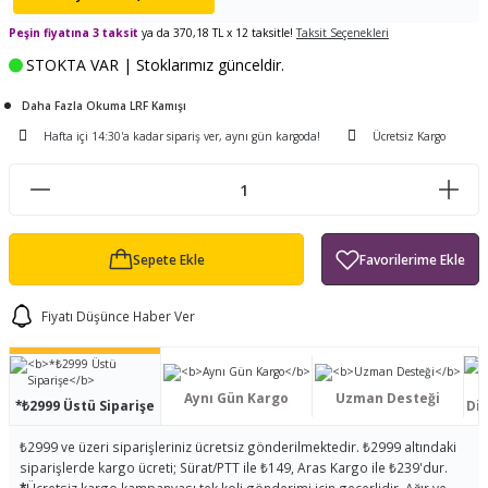
ları
tand
ürek Testere
Baitcasting Olta Makinesi
Çıkrık Tekne Kamışı
Balıkçı Çantası
Peşin fiyatına 3 taksit
ya da 370,18 TL x 12 taksitle!
Taksit Seçenekleri
STOKTA VAR | Stoklarımız günceldir.
en
iti
Makine Yağı
Göl Kamışı
Balık Malzemeleri Çantası
Daha Fazla Okuma LRF Kamışı
okası
ası
Kepçe Livar Pinter
Hafta içi 14:30'a kadar sipariş ver, aynı gün kargoda!
Ücretsiz Kargo
ari
eri
Mücadele Kemeri
 / Yedek Parça
Balık Kovası
Sepete Ekle
Fiyatı Düşünce Haber Ver
Aynı Gün Kargo
Uzman Desteği
*₺2999 Üstü Siparişe
Dis
₺2999 ve üzeri siparişleriniz ücretsiz gönderilmektedir. ₺2999 altındaki
siparişlerde kargo ücreti; Sürat/PTT ile ₺149, Aras Kargo ile ₺239'dur.