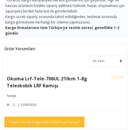
*
Ücretsiz kargo kampanyası tek koli gönderimi için geçerlidir. Ağır ve
hassas ürünlerin birlikte sipariş edilmesi halinde, hasar oluşmaması için
siparişiniz birden fazla koli ile gönderilebilir.
Kargo ücreti sipariş sırasında tahsil edildiğinden, teslimat sırasında
kargo görevlisine herhangi bir ödeme yapmazsınız.
Kargo firmalarının tüm Türkiye'ye teslim süresi, genellikle 1-2
gündür
Ürün Yorumları
Okuma Lrf-Tele-706UL 210cm 1-8g
Teleskobik LRF Kamışı
Tavsiye
M... S... | 12/09/2025
Yorum Yaz ₺2 Değerinde 2000 Puan Kazan*