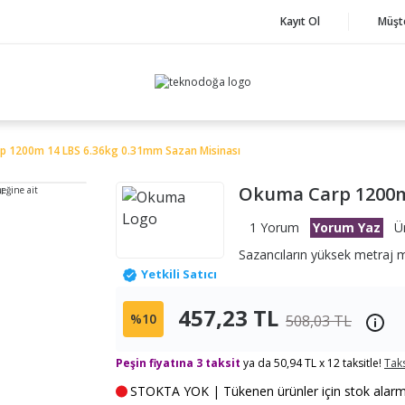
Kayıt Ol
Müşt
 1200m 14 LBS 6.36kg 0.31mm Sazan Misinası
Okuma Carp 1200m 
neğine ait
1 Yorum
Yorum Yaz
Ü
Sazancıların yüksek metraj mi
Yetkili Satıcı
457,23 TL
%10
508,03 TL
Peşin fiyatına 3 taksit
ya da 50,94 TL x 12 taksitle!
Taks
STOKTA YOK | Tükenen ürünler için stok alarmı k