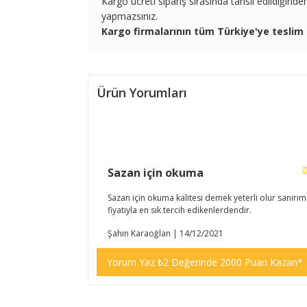
Kargo ücreti sipariş sırasında tahsil edildiğind
yapmazsınız.
Kargo firmalarının tüm Türkiye'ye teslim 
Ürün Yorumları
Sazan için okuma
Sazan için okuma kalitesi demek yeterli olur sanırım
fiyatıyla en sık tercih edikenlerdendir.
Şahin Karaoğlan | 14/12/2021
Yorum Yaz ₺2 Değerinde 2000 Puan Kazan*