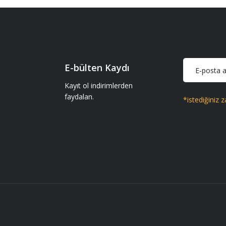
iparişler geliyor gönül rahatlığıyla
Soru Sor
iparişler geliyor gönül rahatlığıyla
E-bülten Kaydı
Kayıt ol indirimlerden
faydalan.
*istediğiniz z
Gönder
 getir.