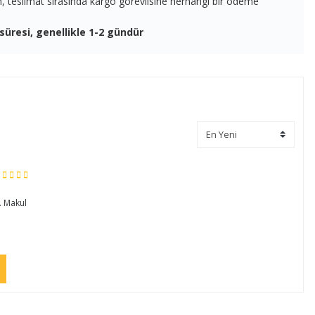
en, teslimat sırasında kargo görevlisine herhangi bir ödeme
süresi, genellikle 1-2 gündür
. Makul