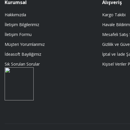
Kurumsal
Alışveriş
Memnumum
Hakkımızda
Kargo Takibi
K... N... | 09/07/2026
İletişim Bilgilerimiz
Havale Bildirim
Gayet profesyonel bir ekip
İletişim Formu
Mesafeli Satış
Furkan Kaşıkyapan | 25/05/2026
Müşteri Yorumlarımız
Gizlilik ve Güve
İdeasoft Bayiliğimiz
İptal ve İade Şa
GAYET GÜZEL VE ÖZENLİ PAKETLENMİŞTİ
Sık Sorulan Sorular
Kişisel Veriler P
Sedat Vural | 23/05/2026
ALIŞ VERİŞİ HEP BİLİNEN SİTELERDEN YAPTIM MALUM SİTELERDE ÜSTÜN
SORMAYIN ŞANSIMA GÜVENİLİR DÜRÜST SATIŞ YAPAN BU MAGAZA ÇIKT
EDERİM
MURAT SANDALCI | 03/05/2026
Deneyimini Paylaş