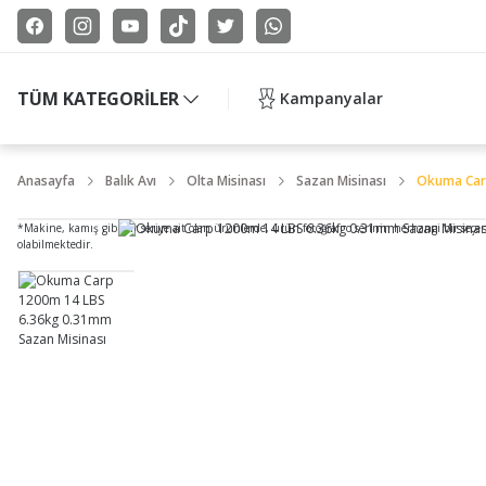
TÜM KATEGORİLER
Kampanyalar
Anasayfa
Balık Avı
Olta Misinası
Sazan Misinası
Okuma Carp
*Makine, kamış gibi bir seriye ait olan ürünlerde, ürün fotoğrafı o serinin herhangi bir seçe
olabilmektedir.