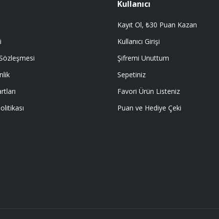
Kullanıcı
Kayıt Ol, ₺30 Puan Kazan
i
Kullanıcı Girişi
 Sözleşmesi
Şifremi Unuttum
nlik
Sepetiniz
rtları
Favori Ürün Listeniz
olitikası
Puan ve Hediye Çeki
E ÖYLE BİR KAR KOYUP SATIYORLARKİ
I EMEĞİ GECEN HERKESE TEŞEKKÜR