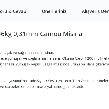
oru & Cevap
Önerileriniz
Alışveriş De
,36kg 0,31mm Camou Misina
muşak ve sağlam sazan misinası
rece yumuşak ve sağlam misine serisi.Okuma Carp ,1200 mt lik ekon
ük hafızalı ,yumuşak yapısı ,uzağa atış içinde ürünü ön plana çıkarıyor
atışa sunulmaktadır.Siyah+Yeşil renktedir.Tüm Okuma misineler yeni
 ve darbeleri emen bir materyal haline gelmektedir.