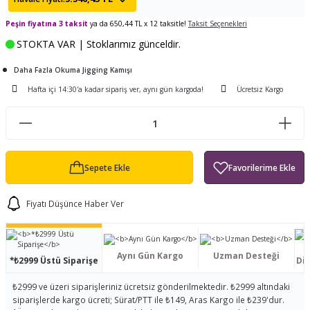
ları
tand
ürek Testere
Baitcasting Olta Makinesi
Çıkrık Tekne Kamışı
Balıkçı Çantası
Peşin fiyatına 3 taksit
ya da 650,44 TL x 12 taksitle!
Taksit Seçenekleri
STOKTA VAR | Stoklarımız günceldir.
en
iti
Makine Yağı
Göl Kamışı
Balık Malzemeleri Çantası
Daha Fazla Okuma Jigging Kamışı
okası
ası
Kepçe Livar Pinter
Hafta içi 14:30'a kadar sipariş ver, aynı gün kargoda!
Ücretsiz Kargo
ari
eri
Mücadele Kemeri
 / Yedek Parça
Balık Kovası
Sepete Ekle
Fiyatı Düşünce Haber Ver
Aynı Gün Kargo
Uzman Desteği
*₺2999 Üstü Siparişe
Dis
₺2999 ve üzeri siparişleriniz ücretsiz gönderilmektedir. ₺2999 altındaki
siparişlerde kargo ücreti; Sürat/PTT ile ₺149, Aras Kargo ile ₺239'dur.