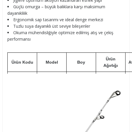
Jiglere optimum aksiyon kazandıran esnek yapı
Güçlü omurga – büyük balıklara karşı maksimum
dayanıklılık
Ergonomik sap tasarımı ve ideal denge merkezi
Tuzlu suya dayanıklı üst seviye bileşenler
Okuma mühendisliğiyle optimize edilmiş atış ve çekiş
performansı
Ürün
Ürün Kodu
Model
Boy
A
Ağırlığı
Azores
AZ-S-1002H
Shore
304cm
390g
Jigging Spin