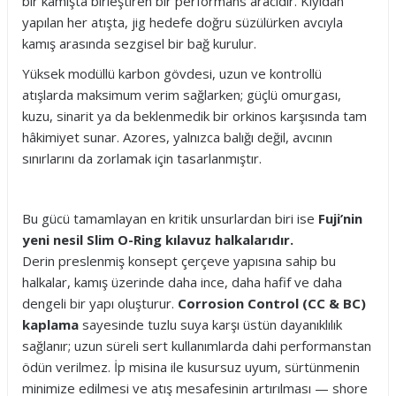
bir kamışta birleştiren bir performans aracıdır. Kıyıdan
yapılan her atışta, jig hedefe doğru süzülürken avcıyla
kamış arasında sezgisel bir bağ kurulur.
Yüksek modüllü karbon gövdesi, uzun ve kontrollü
atışlarda maksimum verim sağlarken; güçlü omurgası,
kuzu, sinarit ya da beklenmedik bir orkinos karşısında tam
hâkimiyet sunar. Azores, yalnızca balığı değil, avcının
sınırlarını da zorlamak için tasarlanmıştır.
Bu gücü tamamlayan en kritik unsurlardan biri ise
Fuji’nin
yeni nesil Slim O-Ring kılavuz halkalarıdır.
Derin preslenmiş konsept çerçeve yapısına sahip bu
halkalar, kamış üzerinde daha ince, daha hafif ve daha
dengeli bir yapı oluşturur.
Corrosion Control (CC & BC)
kaplama
sayesinde tuzlu suya karşı üstün dayanıklılık
sağlanır; uzun süreli sert kullanımlarda dahi performanstan
ödün verilmez. İp misina ile kusursuz uyum, sürtünmenin
minimize edilmesi ve atış mesafesinin artırılması — shore