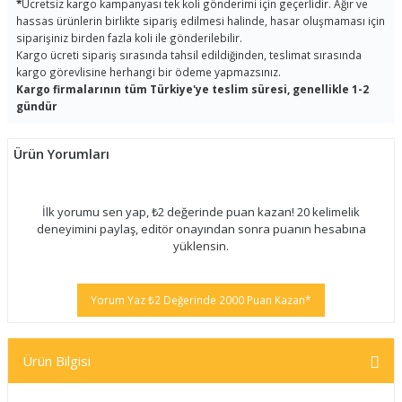
*
Ücretsiz kargo kampanyası tek koli gönderimi için geçerlidir. Ağır ve
hassas ürünlerin birlikte sipariş edilmesi halinde, hasar oluşmaması için
siparişiniz birden fazla koli ile gönderilebilir.
Kargo ücreti sipariş sırasında tahsil edildiğinden, teslimat sırasında
kargo görevlisine herhangi bir ödeme yapmazsınız.
Kargo firmalarının tüm Türkiye'ye teslim süresi, genellikle 1-2
gündür
Ürün Yorumları
İlk yorumu sen yap, ₺2 değerinde puan kazan! 20 kelimelik
deneyimini paylaş, editör onayından sonra puanın hesabına
yüklensin.
Yorum Yaz ₺2 Değerinde 2000 Puan Kazan*
Ürün Bilgisi