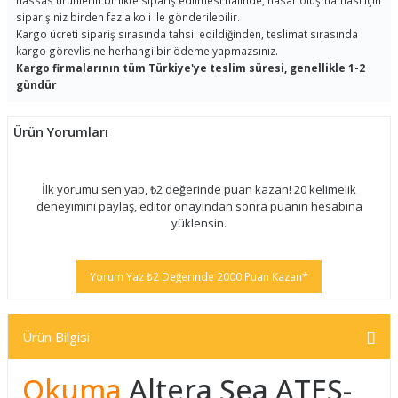
hassas ürünlerin birlikte sipariş edilmesi halinde, hasar oluşmaması için
siparişiniz birden fazla koli ile gönderilebilir.
Kargo ücreti sipariş sırasında tahsil edildiğinden, teslimat sırasında
kargo görevlisine herhangi bir ödeme yapmazsınız.
Kargo firmalarının tüm Türkiye'ye teslim süresi, genellikle 1-2
gündür
Ürün Yorumları
İlk yorumu sen yap, ₺2 değerinde puan kazan! 20 kelimelik
deneyimini paylaş, editör onayından sonra puanın hesabına
yüklensin.
Yorum Yaz ₺2 Değerinde 2000 Puan Kazan*
Ürün Bilgisi
Okuma
Altera Sea ATES-