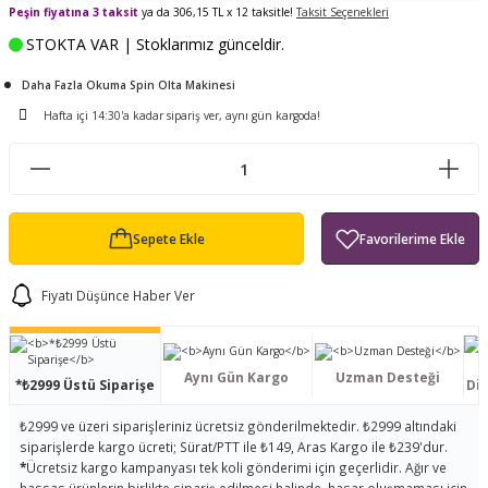
Peşin fiyatına 3 taksit
ya da 306,15 TL x 12 taksitle!
Taksit Seçenekleri
ları
tand
ürek Testere
Baitcasting Olta Makinesi
Çıkrık Tekne Kamışı
Balıkçı Çantası
STOKTA VAR | Stoklarımız günceldir.
en
iti
Makine Yağı
Göl Kamışı
Balık Malzemeleri Çantası
Daha Fazla Okuma Spin Olta Makinesi
Hafta içi 14:30'a kadar sipariş ver, aynı gün kargoda!
okası
ası
Kepçe Livar Pinter
ari
eri
Mücadele Kemeri
Sepete Ekle
 / Yedek Parça
Balık Kovası
Fiyatı Düşünce Haber Ver
Aynı Gün Kargo
Uzman Desteği
*₺2999 Üstü Siparişe
Dis
₺2999 ve üzeri siparişleriniz ücretsiz gönderilmektedir. ₺2999 altındaki
siparişlerde kargo ücreti; Sürat/PTT ile ₺149, Aras Kargo ile ₺239'dur.
*
Ücretsiz kargo kampanyası tek koli gönderimi için geçerlidir. Ağır ve