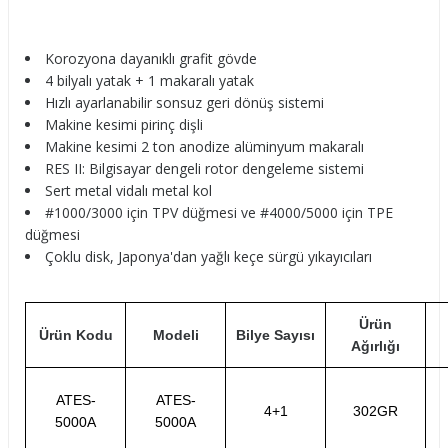
Korozyona dayanıklı grafit gövde
4 bilyalı yatak + 1 makaralı yatak
Hızlı ayarlanabilir sonsuz geri dönüş sistemi
Makine kesimi pirinç dişli
Makine kesimi 2 ton anodize alüminyum makaralı
RES II: Bilgisayar dengeli rotor dengeleme sistemi
Sert metal vidalı metal kol
#1000/3000 için TPV düğmesi ve #4000/5000 için TPE
düğmesi
Çoklu disk, Japonya'dan yağlı keçe sürgü yıkayıcıları
Ürün
Ürün Kodu
Modeli
Bilye Sayısı
Ağırlığı
ATES-
ATES-
4+1
302GR
5000A
5000A