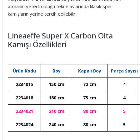
atmanın yeterli olduğu tekne avlarında klasik spin
kamışların yerine tercih edilebilir.
Lineaeffe Super X Carbon Olta
Kamışı Özellikleri
Ürün Kodu
Boy
Kapalı Boy
Parça Sayısı
2234015
150 cm
72 cm
4
2234018
180 cm
75 cm
4
2234021
210 cm
80 cm
5
2234024
240 cm
80 cm
5