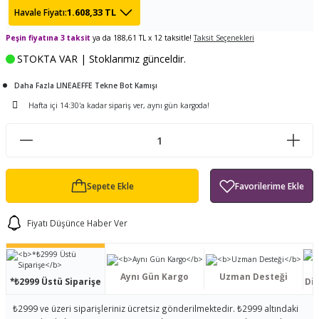
1.608,33 TL
Havale Fiyatı:
ları
tand
ürek Testere
Baitcasting Olta Makinesi
Çıkrık Tekne Kamışı
Balıkçı Çantası
Peşin fiyatına 3 taksit
ya da 188,61 TL x 12 taksitle!
Taksit Seçenekleri
en
iti
Makine Yağı
Göl Kamışı
Balık Malzemeleri Çantası
STOKTA VAR | Stoklarımız günceldir.
okası
ası
Daha Fazla LINEAEFFE Tekne Bot Kamışı
Kepçe Livar Pinter
Hafta içi 14:30'a kadar sipariş ver, aynı gün kargoda!
ari
eri
Mücadele Kemeri
 / Yedek Parça
Balık Kovası
Sepete Ekle
Fiyatı Düşünce Haber Ver
Aynı Gün Kargo
Uzman Desteği
*₺2999 Üstü Siparişe
Dis
₺2999 ve üzeri siparişleriniz ücretsiz gönderilmektedir. ₺2999 altındaki