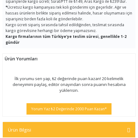
siparişlerde kargo ücreti; Sürat/PTT ile ₺149, Aras Kargo ile ₺239'dur.
*
Ücretsiz kargo kampanyası tek koli gönderimi için geçerlidir. Ağır ve
hassas ürünlerin birlikte sipariş edilmesi halinde, hasar oluşmaması için
siparişiniz birden fazla koli ile gönderilebilir.
Kargo ücreti sipariş sırasında tahsil edildiğinden, teslimat sırasında
kargo görevlisine herhangi bir ödeme yapmazsınız.
Kargo firmalarının tüm Türkiye'ye teslim süresi, genellikle 1-2
gündür
Ürün Yorumları
İlk yorumu sen yap, ₺2 değerinde puan kazan! 20 kelimelik
deneyimini paylaş, editör onayından sonra puanın hesabına
yüklensin.
Yorum Yaz ₺2 Değerinde 2000 Puan Kazan*
Ürün Bilgisi