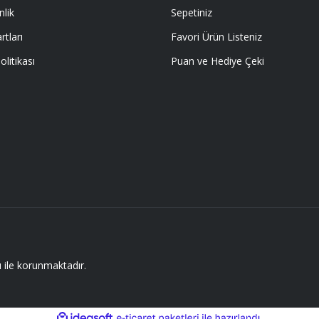
nlik
Sepetiniz
rtları
Favori Ürün Listeniz
olitikası
Puan ve Hediye Çeki
E ÖYLE BİR KAR KOYUP SATIYORLARKİ
I EMEĞİ GECEN HERKESE TEŞEKKÜR
sı ile korunmaktadır.
ile
ideasoft
e-