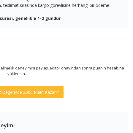
en, teslimat sırasında kargo görevlisine herhangi bir ödeme
süresi, genellikle 1-2 gündür
kelimelik deneyimini paylaş, editör onayından sonra puanın hesabına
yüklensin.
2 Değerinde 2000 Puan Kazan*
neyimi