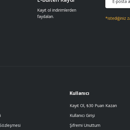
iparişler geliyor gönül rahatlığıyla
Kayıt ol indirimlerden
faydalan.
*istediğiniz z
Gönder
 getir.
Kullanıcı
Kayıt Ol, ₺30 Puan Kazan
i
Kullanıcı Girişi
 Sözleşmesi
Şifremi Unuttum