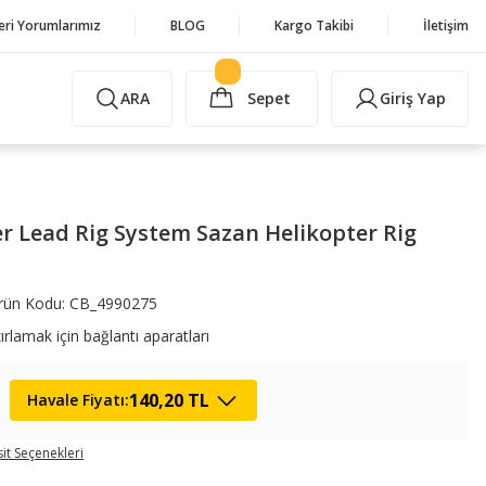
eri Yorumlarımız
BLOG
Kargo Takibi
İletişim
ARA
Sepet
Giriş Yap
er Lead Rig System Sazan Helikopter Rig
rün Kodu: CB_4990275
rlamak için bağlantı aparatları
140,20 TL
Havale Fiyatı:
it Seçenekleri