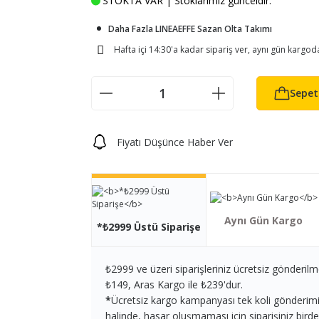
STOKTA VAR | Stoklarımız günceldir.
Daha Fazla LINEAEFFE Sazan Olta Takımı
Hafta içi 14:30'a kadar sipariş ver, aynı gün kargod
Sepet
Fiyatı Düşünce Haber Ver
Aynı Gün Kargo
*₺2999 Üstü Siparişe
₺2999 ve üzeri siparişleriniz ücretsiz gönderilm
₺149, Aras Kargo ile ₺239'dur.
*
Ücretsiz kargo kampanyası tek koli gönderimi iç
halinde, hasar oluşmaması için siparişiniz birden 