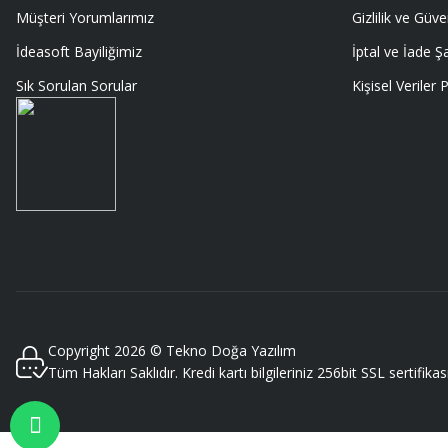
Gayet profesyonel bir ekip
Müşteri Yorumlarımız
Gizlilik ve Güve
Furkan Kaşıkyapan | 25/05/2026
İdeasoft Bayiliğimiz
İptal ve İade Şa
Sık Sorulan Sorular
Kişisel Veriler P
GAYET GÜZEL VE ÖZENLİ PAKETLENMİŞTİ
Sedat Vural | 23/05/2026
ALIŞ VERİŞİ HEP BİLİNEN SİTELERDEN YAPTIM MALUM SİTELERDE ÜSTÜN
SORMAYIN ŞANSIMA GÜVENİLİR DÜRÜST SATIŞ YAPAN BU MAGAZA ÇIKT
EDERİM
MURAT SANDALCI | 03/05/2026
Deneyimini Paylaş
Copyright 2026 © Tekno Doğa Yazılım
Tüm Hakları Saklıdır. Kredi kartı bilgileriniz 256bit SSL sertifika