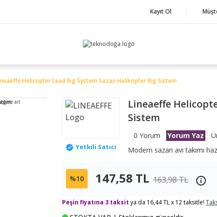
Kayıt Ol
Müşt
ineaeffe Helicopter Lead Rig System Sazan Helikopter Rig Sistem
Lineaeffe Helicopt
neğine ait
Sistem
0 Yorum
Yorum Yaz
Ü
Yetkili Satıcı
Modern sazan avı takımı hazı
147,58 TL
%10
163,98 TL
Peşin fiyatına 3 taksit
ya da 16,44 TL x 12 taksitle!
Taks