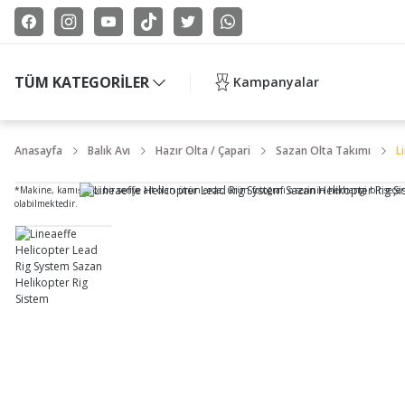
TÜM KATEGORİLER
Kampanyalar
Anasayfa
Balık Avı
Hazır Olta / Çapari
Sazan Olta Takımı
L
*Makine, kamış gibi bir seriye ait olan ürünlerde, ürün fotoğrafı o serinin herhangi bir seçe
olabilmektedir.