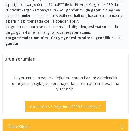
siparişlerde kargo ücreti; Sürat/PTT ile ₺149, Aras Kargo ile ₺239'dur.
*
Ücretsiz kargo kampanyası tek koli gönderimi için geçerlidir. Ağır ve
hassas ürünlerin birlikte sipariş edilmesi halinde, hasar oluşmaması için
siparişiniz birden fazla koli ile gönderilebilir.
Kargo ücreti sipariş sırasında tahsil edildiğinden, teslimat sırasında
kargo görevlisine herhangi bir ödeme yapmazsınız.
Kargo firmalarının tüm Türkiye'ye teslim süresi, genellikle 1-2
gündür
Ürün Yorumları
İlk yorumu sen yap, ₺2 değerinde puan kazan! 20 kelimelik
deneyimini paylaş, editör onayından sonra puanın hesabına
yüklensin.
Yorum Yaz ₺2 Değerinde 2000 Puan Kazan*
Ürün Bilgisi