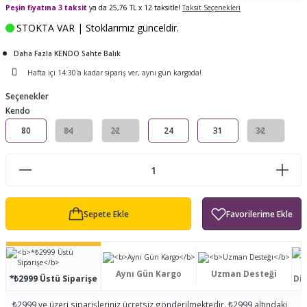
Peşin fiyatına 3 taksit
ya da 25,76 TL x 12 taksitle!
Taksit Seçenekleri
ları
tand
ürek Testere
Baitcasting Olta Makinesi
Çıkrık Tekne Kamışı
Balıkçı Çantası
STOKTA VAR | Stoklarımız günceldir.
en
iti
Makine Yağı
Göl Kamışı
Balık Malzemeleri Çantası
Daha Fazla KENDO Sahte Balık
Hafta içi 14:30'a kadar sipariş ver, aynı gün kargoda!
okası
ası
Kepçe Livar Pinter
Seçenekler
Kendo
ari
eri
Mücadele Kemeri
80
84
22
24
31
32
 / Yedek Parça
Balık Kovası
Sepete Ekle
Aynı Gün Kargo
Uzman Desteği
*₺2999 Üstü Siparişe
Dis
₺2999 ve üzeri siparişleriniz ücretsiz gönderilmektedir. ₺2999 altındaki