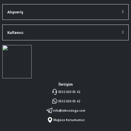
91 mm çakıma tam oldu.
A... Ç... | 11/07/2026
Alışveriş
ürüne gelince swiss knife tam oturdu ve
kullandığımda da işlevini yerine getir.
Kullanıcı
A... Ç... | 11/07/2026
Memnumum
K... N... | 09/07/2026
Gayet profesyonel bir ekip
Furkan Kaşıkyapan | 25/05/2026
İletişim
0532 630 05 42
GAYET GÜZEL VE ÖZENLİ
0532 630 05 42
PAKETLENMİŞTİ
Sedat Vural | 23/05/2026
info@teknodoga.com
Mağaza Konumumuz
ALIŞ VERİŞİ HEP BİLİNEN SİTELERDEN
YAPTIM MALUM SİTELERDE ÜSTÜNE