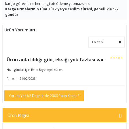
kargo görevlisine herhangi bir ödeme yapmazsınız.
Kargo firmalarının tüm Türkiye'ye teslim süresi, genellikle 1-2
gündür
Ürün Yorumları
Ürün anlatıldığı gibi, eksiği yok fazlası var
Hızlı gönderi için Emre Bey'e teşekkürler.
R... A... | 21/02/2023
Yorum Yaz ₺2 Değerinde 2000 Puan Kazan*
Ürün Bilgisi