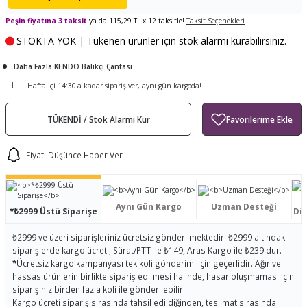
ları
tand
ürek Testere
Baitcasting Olta Makinesi
Çıkrık Tekne Kamışı
Balıkçı Çantası
Peşin fiyatına 3 taksit
ya da 115,29 TL x 12 taksitle!
Taksit Seçenekleri
STOKTA YOK | Tükenen ürünler için stok alarmı kurabilirsiniz.
en
iti
Makine Yağı
Göl Kamışı
Balık Malzemeleri Çantası
Daha Fazla KENDO Balıkçı Çantası
okası
ası
Kepçe Livar Pinter
Hafta içi 14:30'a kadar sipariş ver, aynı gün kargoda!
ari
eri
Mücadele Kemeri
TÜKENDİ / Stok Alarmı Kur
 / Yedek Parça
Balık Kovası
Fiyatı Düşünce Haber Ver
Aynı Gün Kargo
Uzman Desteği
*₺2999 Üstü Siparişe
Dis
₺2999 ve üzeri siparişleriniz ücretsiz gönderilmektedir. ₺2999 altındaki
siparişlerde kargo ücreti; Sürat/PTT ile ₺149, Aras Kargo ile ₺239'dur.
*
Ücretsiz kargo kampanyası tek koli gönderimi için geçerlidir. Ağır ve
hassas ürünlerin birlikte sipariş edilmesi halinde, hasar oluşmaması için
siparişiniz birden fazla koli ile gönderilebilir.
Kargo ücreti sipariş sırasında tahsil edildiğinden, teslimat sırasında