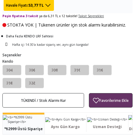
53,77 TL
Havale Fiyatı:
ları
tand
ürek Testere
Baitcasting Olta Makinesi
Çıkrık Tekne Kamışı
Balıkçı Çantası
Peşin fiyatına 3 taksit
ya da 6,31 TL x 12 taksitle!
Taksit Seçenekleri
en
iti
Makine Yağı
Göl Kamışı
Balık Malzemeleri Çantası
STOKTA YOK | Tükenen ürünler için stok alarmı kurabilirsiniz.
okası
ası
Daha Fazla KENDO LRF Sahtesi
Kepçe Livar Pinter
Hafta içi 14:30'a kadar sipariş ver, aynı gün kargoda!
ari
eri
Mücadele Kemeri
Seçenekler
Kendo
 / Yedek Parça
Balık Kovası
304
306
309
311
316
318
322
TÜKENDİ / Stok Alarmı Kur
Aynı Gün Kargo
Uzman Desteği
*₺2999 Üstü Siparişe
Dis