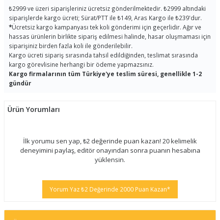
₺2999 ve üzeri siparişleriniz ücretsiz gönderilmektedir. ₺2999 altındaki
siparişlerde kargo ücreti; Sürat/PTT ile ₺149, Aras Kargo ile ₺239'dur.
*
Ücretsiz kargo kampanyası tek koli gönderimi için geçerlidir. Ağır ve
hassas ürünlerin birlikte sipariş edilmesi halinde, hasar oluşmaması için
siparişiniz birden fazla koli ile gönderilebilir.
Kargo ücreti sipariş sırasında tahsil edildiğinden, teslimat sırasında
kargo görevlisine herhangi bir ödeme yapmazsınız.
Kargo firmalarının tüm Türkiye'ye teslim süresi, genellikle 1-2
gündür
Ürün Yorumları
İlk yorumu sen yap, ₺2 değerinde puan kazan! 20 kelimelik
deneyimini paylaş, editör onayından sonra puanın hesabına
yüklensin.
Yorum Yaz ₺2 Değerinde 2000 Puan Kazan*