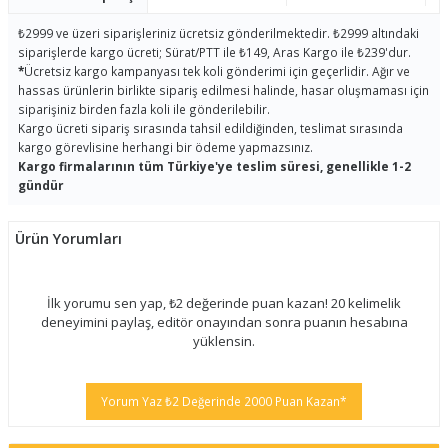
₺2999 ve üzeri siparişleriniz ücretsiz gönderilmektedir. ₺2999 altındaki
siparişlerde kargo ücreti; Sürat/PTT ile ₺149, Aras Kargo ile ₺239'dur.
*
Ücretsiz kargo kampanyası tek koli gönderimi için geçerlidir. Ağır ve
hassas ürünlerin birlikte sipariş edilmesi halinde, hasar oluşmaması için
siparişiniz birden fazla koli ile gönderilebilir.
Kargo ücreti sipariş sırasında tahsil edildiğinden, teslimat sırasında
kargo görevlisine herhangi bir ödeme yapmazsınız.
Kargo firmalarının tüm Türkiye'ye teslim süresi, genellikle 1-2
gündür
Ürün Yorumları
İlk yorumu sen yap, ₺2 değerinde puan kazan! 20 kelimelik
deneyimini paylaş, editör onayından sonra puanın hesabına
yüklensin.
Yorum Yaz ₺2 Değerinde 2000 Puan Kazan*