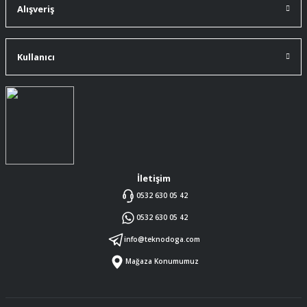
A... Ç... | 11/07/2026
Alışveriş
ürüne gelince swiss knife tam oturdu ve
kullandığımda da işlevini yerine getir.
Kullanıcı
A... Ç... | 11/07/2026
Memnumum
K... N... | 09/07/2026
Gayet profesyonel bir ekip
Furkan Kaşıkyapan | 25/05/2026
İletişim
0532 630 05 42
GAYET GÜZEL VE ÖZENLİ
0532 630 05 42
PAKETLENMİŞTİ
Sedat Vural | 23/05/2026
info@teknodoga.com
Mağaza Konumumuz
ALIŞ VERİŞİ HEP BİLİNEN SİTELERDEN
YAPTIM MALUM SİTELERDE ÜSTÜNE
ÖYLE BİR KAR KOYUP SATIYORLARKİ
SORMAYIN ŞANSIMA GÜVENİLİR