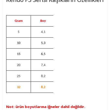
Gram
Boy
5
4,1
10
5,3
15
6,5
20
7,4
25
8,2
32
8,2
Not: ürün boyutlarına iğneler dahil değildir.