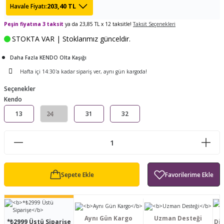
203,40 TL
Havale Fiyatı:
ları
tand
ürek Testere
Baitcasting Olta Makinesi
Çıkrık Tekne Kamışı
Balıkçı Çantası
Peşin fiyatına 3 taksit
ya da 23,85 TL x 12 taksitle!
Taksit Seçenekleri
en
iti
Makine Yağı
Göl Kamışı
Balık Malzemeleri Çantası
STOKTA VAR | Stoklarımız günceldir.
Daha Fazla KENDO Olta Kaşığı
okası
ası
Kepçe Livar Pinter
Hafta içi 14:30'a kadar sipariş ver, aynı gün kargoda!
ari
eri
Mücadele Kemeri
Seçenekler
Kendo
 / Yedek Parça
Balık Kovası
13
24
31
32
Sepete Ekle
Aynı Gün Kargo
Uzman Desteği
*₺2999 Üstü Siparişe
Dis