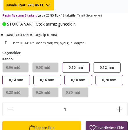
220,46 TL
Havale Fiyatı:
ları
tand
ürek Testere
Baitcasting Olta Makinesi
Çıkrık Tekne Kamışı
Balıkçı Çantası
Peşin fiyatına 3 taksit
ya da 25,85 TL x 12 taksitle!
Taksit Seçenekleri
en
iti
Makine Yağı
Göl Kamışı
Balık Malzemeleri Çantası
STOKTA VAR | Stoklarımız günceldir.
okası
ası
Daha Fazla KENDO Örgü İp Misina
Kepçe Livar Pinter
Hafta içi 14:30'a kadar sipariş ver, aynı gün kargoda!
ari
eri
Mücadele Kemeri
Seçenekler
Kendo
 / Yedek Parça
Balık Kovası
0,06 mm
0,08 mm
0,10 mm
0,12 mm
0,14 mm
0,16 mm
0,18 mm
0,20 mm
0,23 mm
0,26 mm
0,30 mm
Sepete Ekle