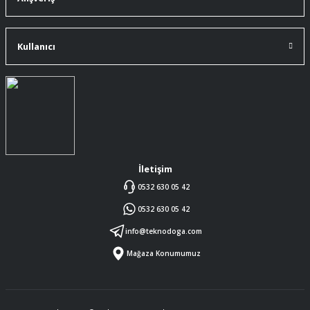
ürüne gelince swiss knife tam oturdu ve
kullandığımda da işlevini yerine getir.
Kullanıcı
A... Ç... | 11/07/2026
Memnumum
K... N... | 09/07/2026
Gayet profesyonel bir ekip
Furkan Kaşıkyapan | 25/05/2026
İletişim
0532 630 05 42
GAYET GÜZEL VE ÖZENLİ
0532 630 05 42
PAKETLENMİŞTİ
Sedat Vural | 23/05/2026
info@teknodoga.com
Mağaza Konumumuz
ALIŞ VERİŞİ HEP BİLİNEN SİTELERDEN
YAPTIM MALUM SİTELERDE ÜSTÜNE
ÖYLE BİR KAR KOYUP SATIYORLARKİ
SORMAYIN ŞANSIMA GÜVENİLİR
DÜRÜST SATIŞ YAPAN BU MAGAZA