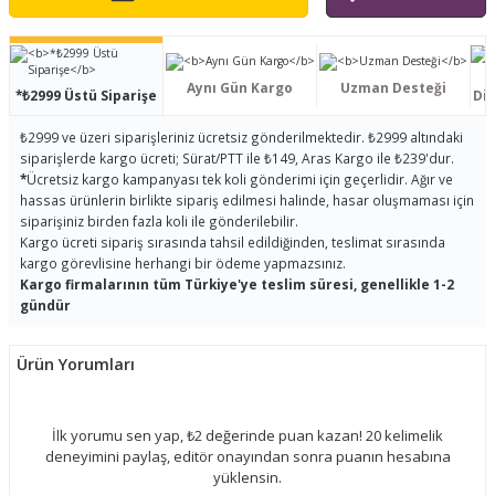
Aynı Gün Kargo
Uzman Desteği
*₺2999 Üstü Siparişe
Dis
₺2999 ve üzeri siparişleriniz ücretsiz gönderilmektedir. ₺2999 altındaki
siparişlerde kargo ücreti; Sürat/PTT ile ₺149, Aras Kargo ile ₺239'dur.
*
Ücretsiz kargo kampanyası tek koli gönderimi için geçerlidir. Ağır ve
hassas ürünlerin birlikte sipariş edilmesi halinde, hasar oluşmaması için
siparişiniz birden fazla koli ile gönderilebilir.
Kargo ücreti sipariş sırasında tahsil edildiğinden, teslimat sırasında
kargo görevlisine herhangi bir ödeme yapmazsınız.
Kargo firmalarının tüm Türkiye'ye teslim süresi, genellikle 1-2
gündür
Ürün Yorumları
İlk yorumu sen yap, ₺2 değerinde puan kazan! 20 kelimelik
deneyimini paylaş, editör onayından sonra puanın hesabına
yüklensin.