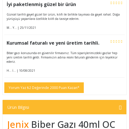
İyi paketlenmiş güzel bir ürün
Güncel tarihli gayet güzel bir ürün, kılıfı ile birlikte taşıması da gayet rahat. Doğa
yürüyüşü yapanlara özellikle kılıfı da tavsiye ederim.
M... Y... | 25/11/2021
Kurumsal faturalı ve yeni üretim tarihli.
Biber gazı konusunda en güvenilir firmasınız. Tüm siparişlerimizdeki gazlar hep
yeni üretim tarihli geldi. Firmamızın adına resmi faturalı gönderim için teşekkür
ederiz.
H... İ... | 10/08/2021
Yorum Yaz ₺2 Değerinde 2000 Puan Kazan*
Ürün Bilgisi
Jenix
Biber Gazı 40ml OC