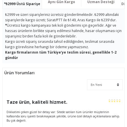
Aynı Gün Kargo
Uzman Desteği
*₺2999 Üstü Siparişe
Dis
₺2999 ve üzeri siparişleriniz ücretsiz gönderilmektedir. ₺2999 altındaki
siparişlerde kargo ücreti; Sürat/PTT ile ₺149, Aras Kargo ile ₺239'dur.
*
Ücretsiz kargo kampanyası tek koli gönderimi için geçerlidir. Ağır ve
hassas ürünlerin birlikte sipariş edilmesi halinde, hasar oluşmaması için
siparişiniz birden fazla koli ile gönderilebilir.
Kargo ücreti sipariş sırasında tahsil edildiğinden, teslimat sırasında
kargo görevlisine herhangi bir ödeme yapmazsınız.
Kargo firmalarının tüm Türkiye'ye teslim süresi, genellikle 1-2
gündür
Ürün Yorumları
Taze ürün, kaliteli hizmet.
Dikkatimi çeken güzel bir detay var: Sitede satılan tüm ürünler müşterinin
kafasında soru işareti bırakmayacak şekilde, ürüne özel detaylı açıklamalara sahip.
Bu çok değerli.