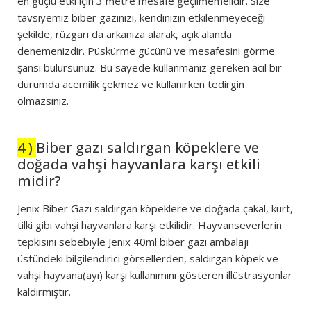
en güçlü etki için 3 metre mesafe geçilmemelidir. Size
tavsiyemiz biber gazınızı, kendinizin etkilenmeyeceği
şekilde, rüzgarı da arkanıza alarak, açık alanda
denemenizdir. Püskürme gücünü ve mesafesini görme
şansı bulursunuz. Bu sayede kullanmanız gereken acil bir
durumda acemilik çekmez ve kullanırken tedirgin
olmazsınız.
4 )
Biber gazı saldırgan köpeklere ve
doğada vahşi hayvanlara karşı etkili
midir?
Jenix Biber Gazı saldırgan köpeklere ve doğada çakal, kurt,
tilki gibi vahşi hayvanlara karşı etkilidir. Hayvanseverlerin
tepkisini sebebiyle Jenix 40ml biber gazı ambalajı
üstündeki bilgilendirici görsellerden, saldırgan köpek ve
vahşi hayvana(ayı) karşı kullanımını gösteren illüstrasyonlar
kaldırmıştır.