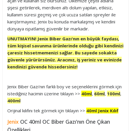
açan ve kullanan siz olursunuz. Ülkemize çeşitli adlarla
şişesi getirilerek, merdiven altı dolum yapılan, etkisiz,
kullanım süresi geçmiş ve çok ucuza satılan spreyler ile
karıştırmayınız. Jenix bu konuda markalaşmış ve kendini
dünyaya ıspatlamış güvenilir bir markadır.
UNUTMAYIN! Jenix Biber Gazı'nın en büyük faydası,
tüm kişisel savunma ürünlerinde olduğu gibi kendinizi
çaresiz hissetmemenizi sağlar. Bu sayede sokakta
güvenle yürürürsünüz. Aracınız, iş yeriniz ve evinizde
kendinizi güvende hissedersiniz!
Jenix Biber Gazı'nın farklı boy ve seçeneklerini görmek için
istediğiniz hacimin üzerine tıklayın >>
40ml
,
60ml
,
100ml
,
400ml
Orijinal kılıfını tek görmek için tıklayın >>
40ml Jenix Kılıf
Jenix
OC 40ml OC Biber Gazı'nın Öne Çıkan
Özellikleri