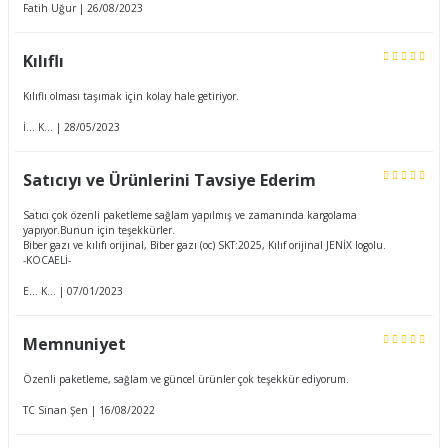
Fatih Uğur | 26/08/2023
Kılıflı
Kılıflı olması taşımak için kolay hale getiriyor.
İ... K... | 28/05/2023
Satıcıyı ve Ürünlerini Tavsiye Ederim
Satıcı çok özenli paketleme sağlam yapılmış ve zamanında kargolama
yapıyor.Bunun için teşekkürler.
Biber gazı ve kılıfı orijinal, Biber gazı (oc) SKT:2025, Kılıf orijinal JENİX logolu.
-KOCAELİ-
E... K... | 07/01/2023
Memnuniyet
Özenli paketleme, sağlam ve güncel ürünler çok teşekkür ediyorum.
TC Sinan Şen | 16/08/2022