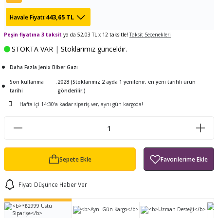
ları
tand
ürek Testere
Baitcasting Olta Makinesi
Çıkrık Tekne Kamışı
Balıkçı Çantası
443,65 TL
Havale Fiyatı:
en
iti
Peşin fiyatına 3 taksit
ya da 52,03 TL x 12 taksitle!
Makine Yağı
Göl Kamışı
Balık Malzemeleri Çantası
Taksit Seçenekleri
STOKTA VAR | Stoklarımız günceldir.
okası
ası
Kepçe Livar Pinter
Daha Fazla Jenix Biber Gazı
Son kullanma
2028 (Stoklarımız 2 ayda 1 yenilenir, en yeni tarihli ürün
ari
eri
Mücadele Kemeri
tarihi
gönderilir.)
Hafta içi 14:30'a kadar sipariş ver, aynı gün kargoda!
 / Yedek Parça
Balık Kovası
Sepete Ekle
Fiyatı Düşünce Haber Ver