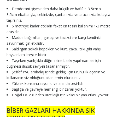
Deodorant şişesinden daha küçük ve hafiftir. 3,5cm x
8,5cm ebatlarıyla, cebinizde, çantanızda ve aracınızda kolayca
taşırsınız.
5 metreye kadar etkilidir fakat en tesirli kullanımı 1-3 metre
arasıdır.
Madde bağımlıları, gaspçı ve tacizcilere karşı kendinizi
savunmak için etkilidir.
Saldırgan sokak köpekleri ve kurt, çakal, tilki gibi vahşi
hayvanlara karşı etkilidir.
Taşırken yanlışlıkla düğmesine baskı yapılmaması için
düğmesi düşük seviyeli tasarlanmıştır.
Şeffaf PVC ambalaj içinde geldiği için ürünü ilk açanın ve
kullananın siz olduğunuzdan emin olursunuz.
Yüksek konsantrasyonlu ve anında tesirlidir.
Sağlığa ve çevreye herhangi bir zararı yoktur.
Doğal OC özünden üretildiği için kalıcı bir yan etkisi yoktur.
BİBER GAZLARI HAKKINDA SIK