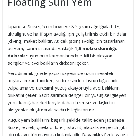
Floating Suni Yem
Japanese Suisei, 5 cm boyu ve 8.5 gram ağırlığıyla LRF,
ultralight ve hafif spin avcılığı için geliştirilmiş etkili bir dalar
(diving) maket balıktır. At-çek (spin) avcılığı için tasarlanan
bu yem, sarım sırasında yaklaşık
1,5 metre
derinliğe
dalarak
suyun orta katmanlarında etkili bir aksiyon
sergiler ve avcı balıkların dikkatini çeker.
Aerodinamik gövde yapısı sayesinde uzun mesafeli
atışlara imkan tanırken, su içerisinde oluşturduğu canlı
yalpalama ve titreşimli yüzüş aksiyonuyla avcı balıkların
dikkatini çeker. Sabit sarımda dengeli bir yüzüş sergileyen
yem, kamış hareketleriyle daha düzensiz ve kışkırtıcı
aksiyonlar oluşturarak saldırı isteğini artırır.
Küçük yem balıklarını başarılı şekilde taklit eden Japanese
Suisei; levrek, çinekop, lüfer, istavrit, alabalık ve perch gibi
birçok avcı türün avında kullanılabilir. Dayanıklı gövde yapısı