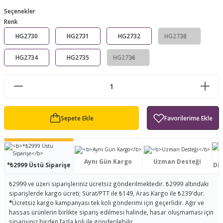
Seçenekler
ları
tand
ürek Testere
Baitcasting Olta Makinesi
Çıkrık Tekne Kamışı
Balıkçı Çantası
Renk
en
iti
HG2730
HG2731
Makine Yağı
Göl Kamışı
Balık Malzemeleri Çantası
HG2732
HG2733
HG2734
HG2735
HG2736
okası
ası
Kepçe Livar Pinter
ari
eri
Mücadele Kemeri
 / Yedek Parça
Balık Kovası
Sepete Ekle
Aynı Gün Kargo
Uzman Desteği
*₺2999 Üstü Siparişe
Dis
₺2999 ve üzeri siparişleriniz ücretsiz gönderilmektedir. ₺2999 altındaki
siparişlerde kargo ücreti; Sürat/PTT ile ₺149, Aras Kargo ile ₺239'dur.
*
Ücretsiz kargo kampanyası tek koli gönderimi için geçerlidir. Ağır ve
hassas ürünlerin birlikte sipariş edilmesi halinde, hasar oluşmaması için
siparişiniz birden fazla koli ile gönderilebilir.