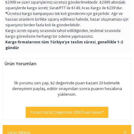
₺2999 ve üzeri siparişleriniz ücretsiz gönderilmektedir. ₺2999 altındaki
siparişlerde kargo ücreti; Sürat/PTT ile ₺149, Aras Kargo ile ₺239'dur.
*
Ücretsiz kargo kampanyası tek koli gönderimi için geçerlidir. Ağır ve
hassas ürünlerin birlikte sipariş edilmesi halinde, hasar oluşmaması için
siparişiniz birden fazla koli ile gönderilebilir.
Kargo ücreti sipariş sırasında tahsil edildiğinden, teslimat sırasında
kargo görevlisine herhangi bir ödeme yapmazsınız.
Kargo firmalarının tüm Türkiye'ye teslim süresi, genellikle 1-2
gündür
Ürün Yorumları
İlk yorumu sen yap, ₺2 değerinde puan kazan! 20 kelimelik
deneyimini paylaş, editör onayından sonra puanın hesabına
yüklensin.
Yorum Yaz ₺2 Değerinde 2000 Puan Kazan*
Ürün Bilgisi