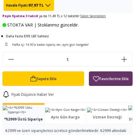
97,97 TL
Havale Fiyatı:
ları
tand
ürek Testere
Baitcasting Olta Makinesi
Çıkrık Tekne Kamışı
Balıkçı Çantası
Peşin fiyatına 3 taksit
ya da 11,49 TL x 12 taksitle!
Taksit Seçenekleri
en
iti
Makine Yağı
Göl Kamışı
Balık Malzemeleri Çantası
STOKTA VAR | Stoklarımız günceldir.
okası
ası
Daha Fazla EFFE LRF Sahtesi
Kepçe Livar Pinter
Hafta içi 14:30'a kadar sipariş ver, aynı gün kargoda!
ari
eri
Mücadele Kemeri
 / Yedek Parça
Balık Kovası
Sepete Ekle
Fiyatı Düşünce Haber Ver
Aynı Gün Kargo
Uzman Desteği
*₺2999 Üstü Siparişe
Dis
₺2999 ve üzeri siparişleriniz ücretsiz gönderilmektedir. ₺2999 altındaki