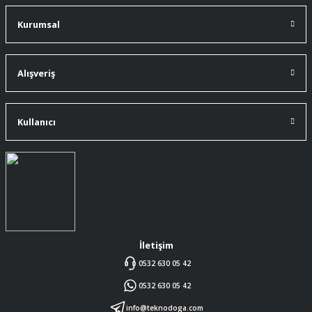
A... Ç... | 11/07/2026
Kurumsal
91 mm çakıma tam oldu.
A... Ç... | 11/07/2026
Alışveriş
ürüne gelince swiss knife tam oturdu ve
kullandığımda da işlevini yerine getir.
Kullanıcı
A... Ç... | 11/07/2026
Memnumum
K... N... | 09/07/2026
Gayet profesyonel bir ekip
Furkan Kaşıkyapan | 25/05/2026
İletişim
0532 630 05 42
GAYET GÜZEL VE ÖZENLİ
0532 630 05 42
PAKETLENMİŞTİ
Sedat Vural | 23/05/2026
info@teknodoga.com