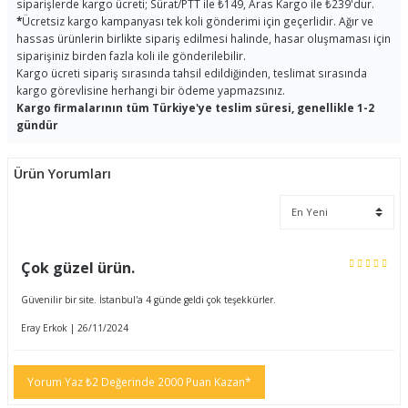
siparişlerde kargo ücreti; Sürat/PTT ile ₺149, Aras Kargo ile ₺239'dur.
*
Ücretsiz kargo kampanyası tek koli gönderimi için geçerlidir. Ağır ve
hassas ürünlerin birlikte sipariş edilmesi halinde, hasar oluşmaması için
siparişiniz birden fazla koli ile gönderilebilir.
Kargo ücreti sipariş sırasında tahsil edildiğinden, teslimat sırasında
kargo görevlisine herhangi bir ödeme yapmazsınız.
Kargo firmalarının tüm Türkiye'ye teslim süresi, genellikle 1-2
gündür
Ürün Yorumları
Çok güzel ürün.
Güvenilir bir site. İstanbul'a 4 günde geldi çok teşekkürler.
Eray Erkok | 26/11/2024
Yorum Yaz ₺2 Değerinde 2000 Puan Kazan*