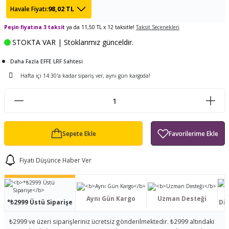
98,02 TL
Havale Fiyatı:
ları
tand
ürek Testere
Baitcasting Olta Makinesi
Çıkrık Tekne Kamışı
Balıkçı Çantası
Peşin fiyatına 3 taksit
ya da 11,50 TL x 12 taksitle!
Taksit Seçenekleri
en
iti
Makine Yağı
Göl Kamışı
Balık Malzemeleri Çantası
STOKTA VAR | Stoklarımız günceldir.
okası
ası
Daha Fazla EFFE LRF Sahtesi
Kepçe Livar Pinter
Hafta içi 14:30'a kadar sipariş ver, aynı gün kargoda!
ari
eri
Mücadele Kemeri
 / Yedek Parça
Balık Kovası
Sepete Ekle
Fiyatı Düşünce Haber Ver
Aynı Gün Kargo
Uzman Desteği
*₺2999 Üstü Siparişe
Dis
₺2999 ve üzeri siparişleriniz ücretsiz gönderilmektedir. ₺2999 altındaki