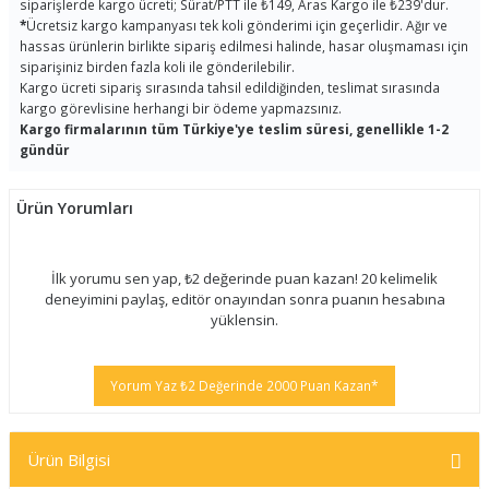
siparişlerde kargo ücreti; Sürat/PTT ile ₺149, Aras Kargo ile ₺239'dur.
*
Ücretsiz kargo kampanyası tek koli gönderimi için geçerlidir. Ağır ve
hassas ürünlerin birlikte sipariş edilmesi halinde, hasar oluşmaması için
siparişiniz birden fazla koli ile gönderilebilir.
Kargo ücreti sipariş sırasında tahsil edildiğinden, teslimat sırasında
kargo görevlisine herhangi bir ödeme yapmazsınız.
Kargo firmalarının tüm Türkiye'ye teslim süresi, genellikle 1-2
gündür
Ürün Yorumları
İlk yorumu sen yap, ₺2 değerinde puan kazan! 20 kelimelik
deneyimini paylaş, editör onayından sonra puanın hesabına
yüklensin.
Yorum Yaz ₺2 Değerinde 2000 Puan Kazan*
Ürün Bilgisi