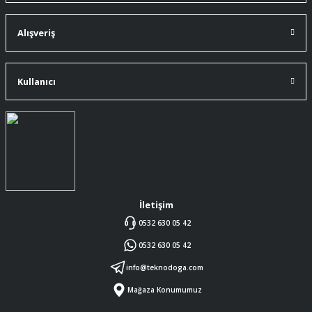
91 mm çakıma tam oldu.
A... Ç... | 11/07/2026
Alışveriş
ürüne gelince swiss knife tam oturdu ve
kullandığımda da işlevini yerine getir.
Kullanıcı
A... Ç... | 11/07/2026
Memnumum
K... N... | 09/07/2026
Gayet profesyonel bir ekip
Furkan Kaşıkyapan | 25/05/2026
İletişim
0532 630 05 42
GAYET GÜZEL VE ÖZENLİ
0532 630 05 42
PAKETLENMİŞTİ
Sedat Vural | 23/05/2026
info@teknodoga.com
Mağaza Konumumuz
ALIŞ VERİŞİ HEP BİLİNEN SİTELERDEN
YAPTIM MALUM SİTELERDE ÜSTÜNE