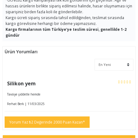
*
Ücretsiz kargo kampanyası tek koli gönderimi için geçerlidir. Ağır ve
hassas ürünlerin birlikte sipariş edilmesi halinde, hasar oluşmaması için
siparişiniz birden fazla koli ile gönderilebilir.
Kargo ücreti sipariş sırasında tahsil edildiğinden, teslimat sırasında
kargo görevlisine herhangi bir ödeme yapmazsınız.
Kargo firmalarının tüm Türkiye'ye teslim süresi, genellikle 1-2
gündür
Ürün Yorumları
Silikon yem
Tavsiye şiddetle hemde
Ferhat Berk | 11/03/2025
Yorum Yaz ₺2 Değerinde 2000 Puan Kazan*