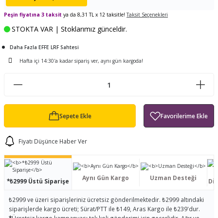
ları
tand
ürek Testere
Baitcasting Olta Makinesi
Çıkrık Tekne Kamışı
Balıkçı Çantası
Peşin fiyatına 3 taksit
ya da 8,31 TL x 12 taksitle!
Taksit Seçenekleri
STOKTA VAR | Stoklarımız günceldir.
en
iti
Makine Yağı
Göl Kamışı
Balık Malzemeleri Çantası
Daha Fazla EFFE LRF Sahtesi
okası
ası
Kepçe Livar Pinter
Hafta içi 14:30'a kadar sipariş ver, aynı gün kargoda!
ari
eri
Mücadele Kemeri
 / Yedek Parça
Balık Kovası
Sepete Ekle
Fiyatı Düşünce Haber Ver
Aynı Gün Kargo
Uzman Desteği
*₺2999 Üstü Siparişe
Dis
₺2999 ve üzeri siparişleriniz ücretsiz gönderilmektedir. ₺2999 altındaki
siparişlerde kargo ücreti; Sürat/PTT ile ₺149, Aras Kargo ile ₺239'dur.