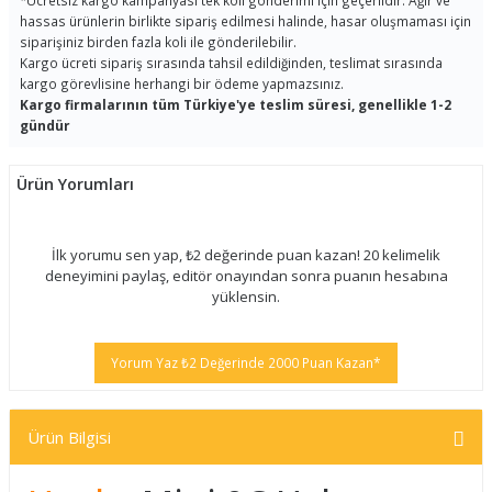
*
Ücretsiz kargo kampanyası tek koli gönderimi için geçerlidir. Ağır ve
hassas ürünlerin birlikte sipariş edilmesi halinde, hasar oluşmaması için
siparişiniz birden fazla koli ile gönderilebilir.
Kargo ücreti sipariş sırasında tahsil edildiğinden, teslimat sırasında
kargo görevlisine herhangi bir ödeme yapmazsınız.
Kargo firmalarının tüm Türkiye'ye teslim süresi, genellikle 1-2
gündür
Ürün Yorumları
İlk yorumu sen yap, ₺2 değerinde puan kazan! 20 kelimelik
deneyimini paylaş, editör onayından sonra puanın hesabına
yüklensin.
Yorum Yaz ₺2 Değerinde 2000 Puan Kazan*
Ürün Bilgisi