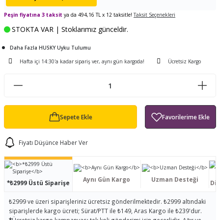
ları
tand
ürek Testere
Baitcasting Olta Makinesi
Çıkrık Tekne Kamışı
Balıkçı Çantası
Peşin fiyatına 3 taksit
ya da 494,16 TL x 12 taksitle!
Taksit Seçenekleri
STOKTA VAR | Stoklarımız günceldir.
en
iti
Makine Yağı
Göl Kamışı
Balık Malzemeleri Çantası
Daha Fazla HUSKY Uyku Tulumu
okası
ası
Kepçe Livar Pinter
Hafta içi 14:30'a kadar sipariş ver, aynı gün kargoda!
Ücretsiz Kargo
ari
eri
Mücadele Kemeri
 / Yedek Parça
Balık Kovası
Sepete Ekle
Fiyatı Düşünce Haber Ver
Aynı Gün Kargo
Uzman Desteği
*₺2999 Üstü Siparişe
Dis
₺2999 ve üzeri siparişleriniz ücretsiz gönderilmektedir. ₺2999 altındaki
siparişlerde kargo ücreti; Sürat/PTT ile ₺149, Aras Kargo ile ₺239'dur.