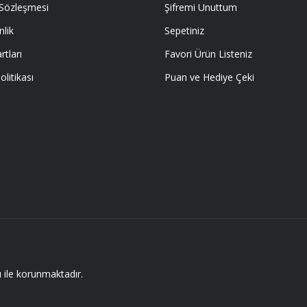
 Sözleşmesi
Şifremi Unuttum
nlik
Sepetiniz
rtları
Favori Ürün Listeniz
olitikası
Puan ve Hediye Çeki
E ÖYLE BİR KAR KOYUP SATIYORLARKİ
I EMEĞİ GECEN HERKESE TEŞEKKÜR
sı ile korunmaktadır.