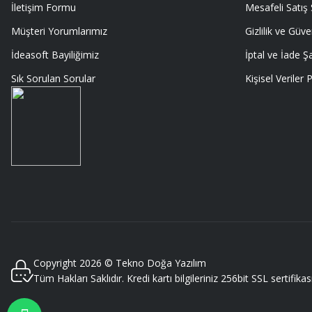
İletişim Formu
Mesafeli Satış
Gayet profesyonel bir ekip
Müşteri Yorumlarımız
Gizlilik ve Güve
Furkan Kaşıkyapan | 25/05/2026
İdeasoft Bayiliğimiz
İptal ve İade Şa
Sık Sorulan Sorular
Kişisel Veriler P
GAYET GÜZEL VE ÖZENLİ PAKETLENMİŞTİ
Sedat Vural | 23/05/2026
ALIŞ VERİŞİ HEP BİLİNEN SİTELERDEN YAPTIM MALUM SİTELERDE ÜSTÜN
SORMAYIN ŞANSIMA GÜVENİLİR DÜRÜST SATIŞ YAPAN BU MAGAZA ÇIKT
EDERİM
MURAT SANDALCI | 03/05/2026
Deneyimini Paylaş
Copyright 2026 © Tekno Doğa Yazılım
Tüm Hakları Saklıdır. Kredi kartı bilgileriniz 256bit SSL sertifika