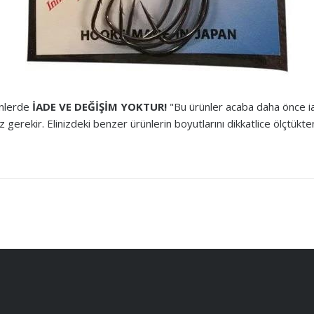
rünlerde
İADE VE DEĞİŞİM YOKTUR!
"Bu ürünler acaba daha önce iad
gerekir. Elinizdeki benzer ürünlerin boyutlarını dikkatlice ölçtükte
arda yetersiz gördüğünüz noktaları öneri formunu kullanarak tarafımıza ilet
 diye. bıçağı kestirmesi rakipsiz
Ürün hakkında henüz soru sorulmamış.
iparişler geliyor gönül rahatlığıyla
Soru Sor