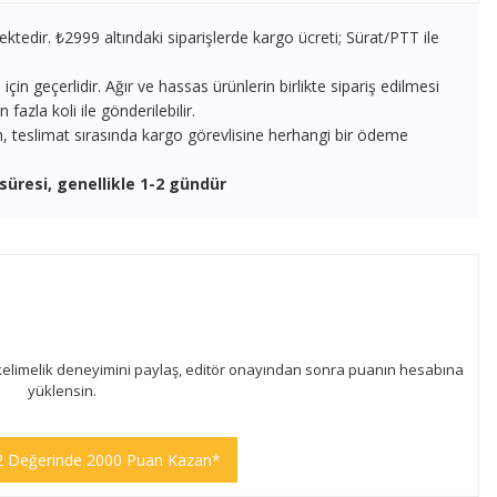
ektedir. ₺2999 altındaki siparişlerde kargo ücreti; Sürat/PTT ile
in geçerlidir. Ağır ve hassas ürünlerin birlikte sipariş edilmesi
fazla koli ile gönderilebilir.
en, teslimat sırasında kargo görevlisine herhangi bir ödeme
süresi, genellikle 1-2 gündür
kelimelik deneyimini paylaş, editör onayından sonra puanın hesabına
yüklensin.
2 Değerinde 2000 Puan Kazan*