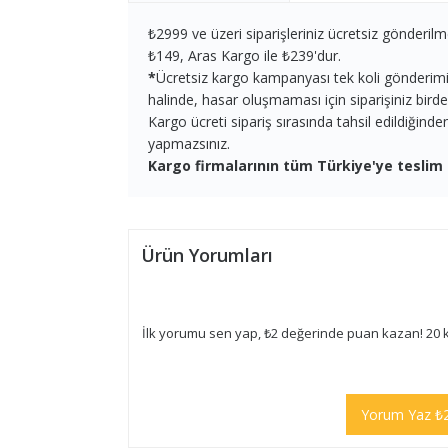
₺2999 ve üzeri siparişleriniz ücretsiz gönderilm
₺149, Aras Kargo ile ₺239'dur.
*
Ücretsiz kargo kampanyası tek koli gönderimi iç
halinde, hasar oluşmaması için siparişiniz birden 
Kargo ücreti sipariş sırasında tahsil edildiğind
yapmazsınız.
Kargo firmalarının tüm Türkiye'ye teslim 
Ürün Yorumları
İlk yorumu sen yap, ₺2 değerinde puan kazan! 20 
Yorum Yaz ₺