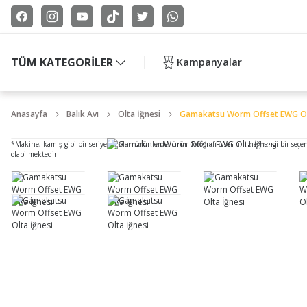
TÜM KATEGORİLER
Kampanyalar
Anasayfa
Balık Avı
Olta İğnesi
Gamakatsu Worm Offset EWG Ol
*Makine, kamış gibi bir seriye ait olan ürünlerde, ürün fotoğrafı o serinin herhangi bir seçe
olabilmektedir.