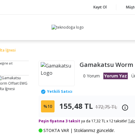
Kayıt Ol
Müşt
ta İğnesi
Gamakatsu Worm O
neğine ait
0 Yorum
Yorum Yaz
Ü
Yetkili Satıcı
155,48 TL
%10
172,75 TL
Peşin fiyatına 3 taksit
ya da 17,32 TL x 12 taksitle!
Taks
STOKTA VAR | Stoklarımız günceldir.