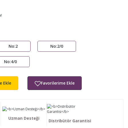
a!
No:2
No:2/0
No:4/0
e Ekle
Uzman Desteği
Distribütör Garantisi