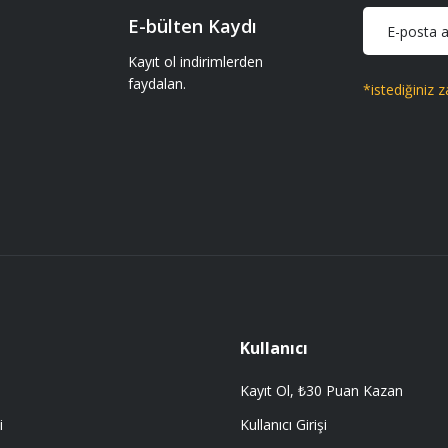
E-bülten Kaydı
iparişler geliyor gönül rahatlığıyla
Kayıt ol indirimlerden
faydalan.
*istediğiniz z
Gönder
 getir.
Kullanıcı
Kayıt Ol, ₺30 Puan Kazan
i
Kullanıcı Girişi