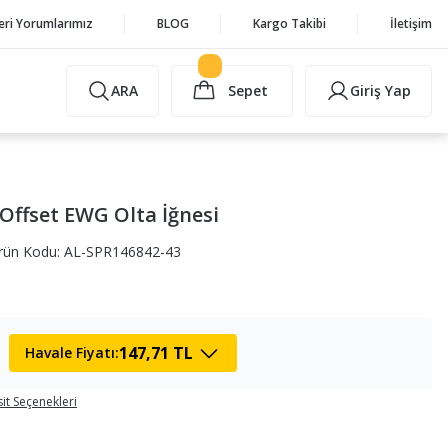
eri Yorumlarımız
BLOG
Kargo Takibi
İletişim
ARA
Sepet
Giriş Yap
ffset EWG Olta İğnesi
rün Kodu: AL-SPR146842-43
147,71 TL
Havale Fiyatı:
it Seçenekleri