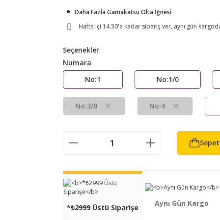
Daha Fazla Gamakatsu Olta İğnesi
Hafta içi 14:30'a kadar sipariş ver, aynı gün kargod
Seçenekler
Numara
No:1
No:1/0
No:3/0
No:4
Sepet
Aynı Gün Kargo
*₺2999 Üstü Siparişe