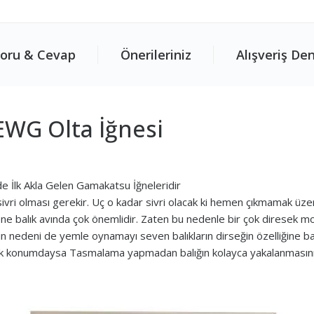
oru & Cevap
Önerileriniz
Alışveriş De
WG Olta İğnesi
nde İlk Akla Gelen Gamakatsu İğneleridir
 sivri olması gerekir. Uç o kadar sivri olacak ki hemen çıkmamak üze
 gene balık avında çok önemlidir. Zaten bu nedenle bir çok diresek mo
unun nedeni de yemle oynamayı seven balıkların dirseğin özelliğine ba
 dik konumdaysa Tasmalama yapmadan balığın kolayca yakalanmasını 