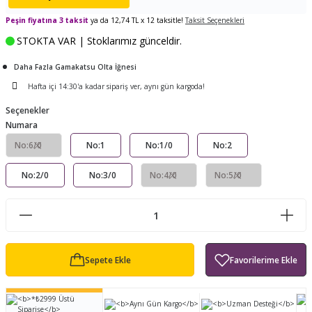
ları
tand
ürek Testere
Baitcasting Olta Makinesi
Çıkrık Tekne Kamışı
Balıkçı Çantası
Peşin fiyatına 3 taksit
ya da 12,74 TL x 12 taksitle!
Taksit Seçenekleri
STOKTA VAR | Stoklarımız günceldir.
en
iti
Makine Yağı
Göl Kamışı
Balık Malzemeleri Çantası
Daha Fazla Gamakatsu Olta İğnesi
okası
ası
Kepçe Livar Pinter
Hafta içi 14:30'a kadar sipariş ver, aynı gün kargoda!
Seçenekler
ari
eri
Mücadele Kemeri
Numara
No:6/0
No:1
No:1/0
No:2
 / Yedek Parça
Balık Kovası
No:2/0
No:3/0
No:4/0
No:5/0
Sepete Ekle