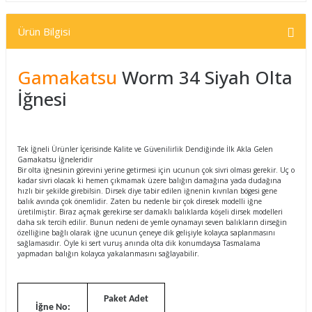
Ürün Bilgisi
Gamakatsu
Worm 34 Siyah Olta
İğnesi
Tek İğneli Ürünler İçerisinde Kalite ve Güvenilirlik Dendiğinde İlk Akla Gelen
Gamakatsu İğneleridir
Bir olta iğnesinin görevini yerine getirmesi için ucunun çok sivri olması gerekir. Uç o
kadar sivri olacak ki hemen çıkmamak üzere balığın damağına yada dudağına
hızlı bir şekilde girebilsin. Dirsek diye tabir edilen iğnenin kıvrılan bögesi gene
balık avında çok önemlidir. Zaten bu nedenle bir çok diresek modelli iğne
üretilmiştir. Biraz açmak gerekirse ser damaklı balıklarda köşeli dirsek modelleri
daha sık tercih edilir. Bunun nedeni de yemle oynamayı seven balıkların dirseğin
özelliğine bağlı olarak iğne ucunun çeneye dik gelişiyle kolayca saplanmasını
sağlamasıdır. Öyle ki sert vuruş anında olta dik konumdaysa Tasmalama
yapmadan balığın kolayca yakalanmasını sağlayabilir.
Paket Adet
İğne No: