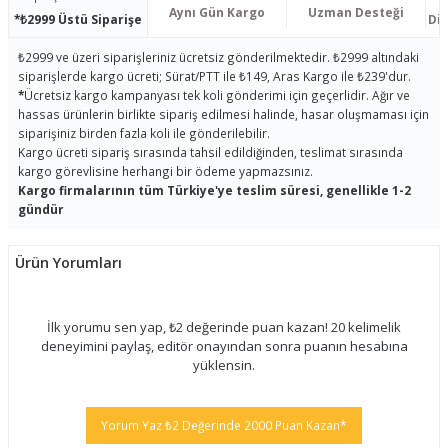
Aynı Gün Kargo
Uzman Desteği
*₺2999 Üstü Siparişe
Dis
₺2999 ve üzeri siparişleriniz ücretsiz gönderilmektedir. ₺2999 altındaki
siparişlerde kargo ücreti; Sürat/PTT ile ₺149, Aras Kargo ile ₺239'dur.
*
Ücretsiz kargo kampanyası tek koli gönderimi için geçerlidir. Ağır ve
hassas ürünlerin birlikte sipariş edilmesi halinde, hasar oluşmaması için
siparişiniz birden fazla koli ile gönderilebilir.
Kargo ücreti sipariş sırasında tahsil edildiğinden, teslimat sırasında
kargo görevlisine herhangi bir ödeme yapmazsınız.
Kargo firmalarının tüm Türkiye'ye teslim süresi, genellikle 1-2
gündür
Ürün Yorumları
İlk yorumu sen yap, ₺2 değerinde puan kazan! 20 kelimelik
deneyimini paylaş, editör onayından sonra puanın hesabına
yüklensin.
Yorum Yaz ₺2 Değerinde 2000 Puan Kazan*