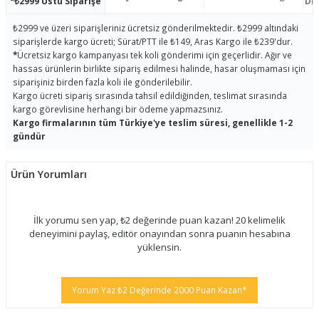
*₺2999 Üstü Siparişe
Dis
₺2999 ve üzeri siparişleriniz ücretsiz gönderilmektedir. ₺2999 altındaki
siparişlerde kargo ücreti; Sürat/PTT ile ₺149, Aras Kargo ile ₺239'dur.
*
Ücretsiz kargo kampanyası tek koli gönderimi için geçerlidir. Ağır ve
hassas ürünlerin birlikte sipariş edilmesi halinde, hasar oluşmaması için
siparişiniz birden fazla koli ile gönderilebilir.
Kargo ücreti sipariş sırasında tahsil edildiğinden, teslimat sırasında
kargo görevlisine herhangi bir ödeme yapmazsınız.
Kargo firmalarının tüm Türkiye'ye teslim süresi, genellikle 1-2
gündür
Ürün Yorumları
İlk yorumu sen yap, ₺2 değerinde puan kazan! 20 kelimelik
deneyimini paylaş, editör onayından sonra puanın hesabına
yüklensin.
Yorum Yaz ₺2 Değerinde 2000 Puan Kazan*