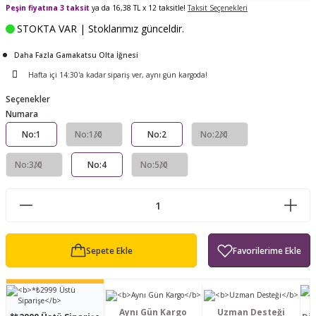
Peşin fiyatına 3 taksit
ya da 16,38 TL x 12 taksitle!
Taksit Seçenekleri
ları
tand
ürek Testere
Baitcasting Olta Makinesi
Çıkrık Tekne Kamışı
Balıkçı Çantası
STOKTA VAR | Stoklarımız günceldir.
en
iti
Makine Yağı
Göl Kamışı
Balık Malzemeleri Çantası
Daha Fazla Gamakatsu Olta İğnesi
Hafta içi 14:30'a kadar sipariş ver, aynı gün kargoda!
okası
ası
Kepçe Livar Pinter
Seçenekler
Numara
ari
eri
Mücadele Kemeri
No:1
No:1/0
No:2
No:2/0
 / Yedek Parça
Balık Kovası
No:3/0
No:4
No:5/0
Sepete Ekle
Aynı Gün Kargo
Uzman Desteği