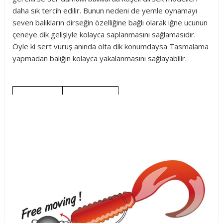
daha sık tercih edilir. Bunun nedeni de yemle oynamayı
seven balıkların dirseğin özelliğine bağlı olarak iğne ucunun
çeneye dik gelişiyle kolayca saplanmasını sağlamasıdır.
Öyle ki sert vuruş anında olta dik konumdaysa Tasmalama
yapmadan balığın kolayca yakalanmasını sağlayabilir.
Paket Adet
İğne No:
Sayısı:
5/0
5 adet
3/0
5 adet
2/0
5 adet
1/0
5 adet
1
6 adet